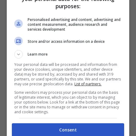
purposes:
quota di 1.500-2.000 metri. Taricone ha
lasciato per ultimo il velivolo e – secondo
Personalised advertising and content, advertising and
content measurement, audience research and
services development
quanto riferito da Sbarzella – il suo
paracadute si è aperto regolarmente. A
Store and/or access information on a device
circa 50 metri da terra doveva quindi
Learn more
eseguire una manovra di frenata ma –
Your personal data will be processed and information from
your device (cookies, unique identifiers, and other device
sempre in base alla ricostruzione del
data) may be stored by, accessed by and shared with 319
partners, or used specifically by this site. We and our partners
presidente dell’aviosuperficie – l’ha
may use precise geolocation data.
List of partners.
ritardata finendo a terra a una velocità
Some vendors may process your personal data on the basis
of legitimate interest, which you can object to by managing
superiore a quella prevista.
your options below. Look for a link at the bottom of this page
or in the site menu to manage or withdraw consent in privacy
and cookie settings.
Consent