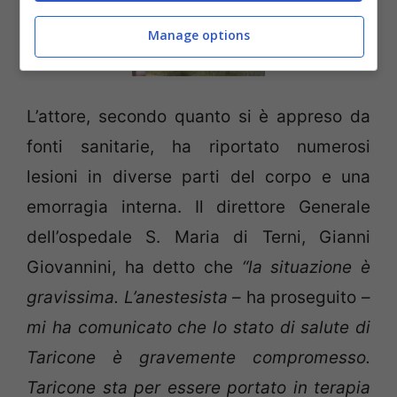
Manage options
L’attore, secondo quanto si è appreso da
fonti sanitarie, ha riportato numerosi
lesioni in diverse parti del corpo e una
emorragia interna. Il direttore Generale
dell’ospedale S. Maria di Terni, Gianni
Giovannini, ha detto che
“la situazione è
gravissima. L’anestesista
– ha proseguito –
mi ha comunicato che lo stato di salute di
Taricone è gravemente compromesso.
Taricone sta per essere portato in terapia