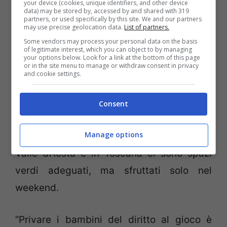
your device (cookies, unique identifiers, and other device
data) may be stored by, accessed by and shared with 319
in città e un 47% non legge un libro
partners, or used specifically by this site. We and our partners
may use precise geolocation data.
List of partners.
all’anno. Inoltre, vi sono mancanza di spazi
Some vendors may process your personal data on the basis
per i bambini e limiti per i costi e orari per
of legitimate interest, which you can object to by managing
your options below. Look for a link at the bottom of this page
or in the site menu to manage or withdraw consent in privacy
cui solo 2 bambini su 10 in Italia possono.
and cookie settings.
Un divario regionale per cui Sicilia,
Campania e Calabria sono tra le Regioni
Consent
con meno spazi di gioco collettivi a
Manage options
disposizione mentre solo a Bolzano, in
Valle d’Aosta e in Toscana ci sono spazi
verdi adeguati, ma sfruttati solo nel
weekend.
“Privare i bambini del diritto al gioco è