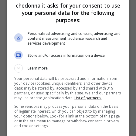
matrimoni dopo alcuni anni di vita insieme,
chedonna.it asks for your consent to use
your personal data for the following
sono nati grandi siti di incontri per
incontri
purposes:
extraconiugali.
Siti che esplicitamente si
Personalised advertising and content, advertising and
prefiggono di far incontrare due persone
content measurement, audience research and
services development
sposte in modo discreto.
Store and/or access information on a device
Una
relazione extraconiugale
può
Learn more
rappresentare una
via di fuga
da un
Your personal data will be processed and information from
your device (cookies, unique identifiers, and other device
matrimonio con problemi, da una vita a
data) may be stored by, accessed by and shared with 319
partners, or used specifically by this site. We and our partners
due priva di passione. La tentazione di
may use precise geolocation data.
List of partners.
fuggire dai vincoli della vita matrimoniale
Some vendors may process your personal data on the basis
of legitimate interest, which you can object to by managing
per abbracciare una persona disposta ed
your options below. Look for a link at the bottom of this page
or in the site menu to manage or withdraw consent in privacy
esaudire le fantasie più sfrenate diventa
and cookie settings.
troppo forte per essere tenuta a bada.