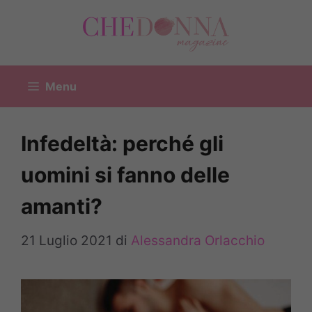
Vai
al
contenuto
Menu
Infedeltà: perché gli
uomini si fanno delle
amanti?
21 Luglio 2021
di
Alessandra Orlacchio