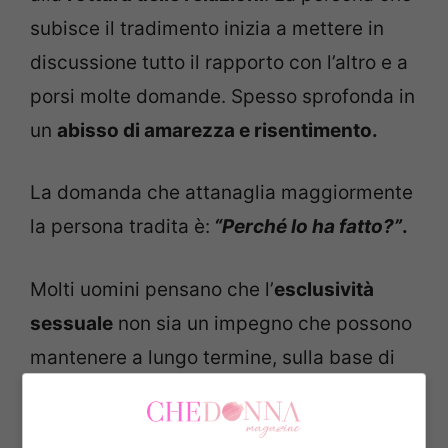
subisce il tradimento inizia a mettere in
discussione tutto il rapporto con l’altro e a
porsi molte domande. Spesso sprofonda in
un
abisso di amarezza e risentimento.
La domanda che attanaglia maggiormente
la persona tradita è:
“Perché lo ha fatto?”
.
Molti uomini pensano che l’
esclusività
sessuale
non sia un impegno che possono
mantenere a lungo termine, sulla base di
questo e della dimostrazione che
l’infedeltà coniugale si verifica in molti