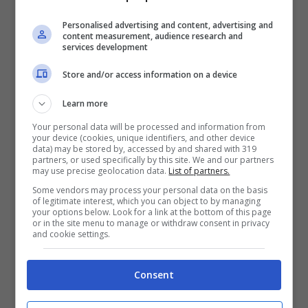
Personalised advertising and content, advertising and
content measurement, audience research and
services development
Store and/or access information on a device
Learn more
Your personal data will be processed and information from
your device (cookies, unique identifiers, and other device
data) may be stored by, accessed by and shared with 319
partners, or used specifically by this site. We and our partners
may use precise geolocation data.
List of partners.
Some vendors may process your personal data on the basis
of legitimate interest, which you can object to by managing
your options below. Look for a link at the bottom of this page
Il terrore del fallimento può portare alla fuga davanti alla
or in the site menu to manage or withdraw consent in privacy
and cookie settings.
vita – chedonna.it
In gran parte dei casi il terrore di fallire, o
Consent
cainofobia appunto,
nasce da esperienze