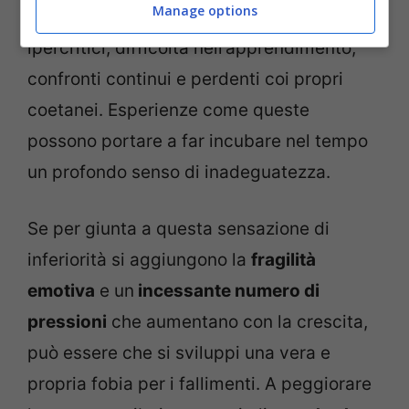
Manage options
negative fatte da piccoli
. Genitori
ipercritici, difficoltà nell’apprendimento,
confronti continui e perdenti coi propri
coetanei. Esperienze come queste
possono portare a far incubare nel tempo
un profondo senso di inadeguatezza.
Se per giunta a questa sensazione di
inferiorità si aggiungono la
fragilità
emotiva
e un
incessante numero di
pressioni
che aumentano con la crescita,
può essere che si sviluppi una vera e
propria fobia per i fallimenti.
A peggiorare