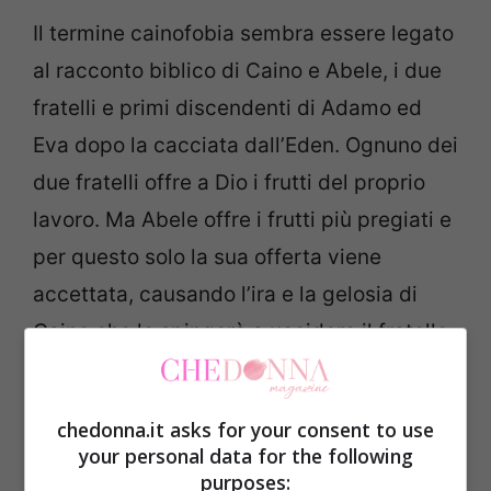
Il termine cainofobia sembra essere legato
al racconto biblico di Caino e Abele, i due
fratelli e primi discendenti di Adamo ed
Eva dopo la cacciata dall’Eden. Ognuno dei
due fratelli offre a Dio i frutti del proprio
lavoro. Ma Abele offre i frutti più pregiati e
per questo solo la sua offerta viene
accettata, causando l’ira e la gelosia di
Caino che lo spingerà a uccidere il fratello.
Dal fallimento di Caino, allontanato poi da
Dio dalla terra macchiata col sangue di
chedonna.it asks for your consent to use
Abele, potrebbe aver avuto origine il nome
your personal data for the following
di cainofobia.
purposes: