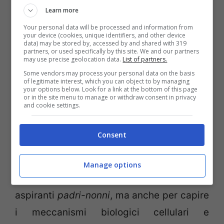
Learn more
“Purtroppo la nostra società ha assegnato
Your personal data will be processed and information from
your device (cookies, unique identifiers, and other device
alla riproduzione un ruolo tardivo,
data) may be stored by, accessed by and shared with 319
partners, or used specifically by this site. We and our partners
marginale e dedicato più a soddisfare il
may use precise geolocation data.
List of partners.
Some vendors may process your personal data on the basis
desiderio della coppia con il figlio come
of legitimate interest, which you can object to by managing
your options below. Look for a link at the bottom of this page
ultimo gadget della realizzazione sociale,
or in the site menu to manage or withdraw consent in privacy
and cookie settings.
dimenticando che la fertilità sia maschile
che femminile è massima fra i 20 e i 30
Consent
anni. Tuttavia, la scienza sta utilizzando
anche questa criticità non solo per venire
Manage options
incontro alle nuove richieste di schiere di
aspiranti
padri-nonni
, ma anche per capire
i meccanismi biologici cellulari e