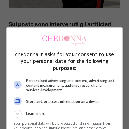
Sul posto sono intervenuti gli artificieri
che hanno transennato l’area, facendo
evacuare la piazza e una ventina di fedeli
che stavo aspettando la messa all’interno
chedonna.it asks for your consent to use
your personal data for the following
della chiesa per poter attuare le dovute
purposes:
verifiche, in tutta sicurezza.
Personalised advertising and content, advertising and
content measurement, audience research and
services development
Gli artificieri hanno poi fatto esplodere il
pacco sospetto. Secondo quanto si
Store and/or access information on a device
apprende, il
tubo conteneva della polvere
Learn more
da sparo e alcuni bulloni
e le autorità
Your personal data will be processed and information from
your device (cookies, unique identifiers, and other device