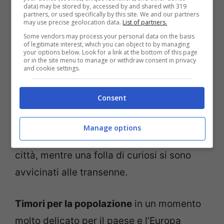
hanno spiegato che l’ordigno rudimentale
data) may be stored by, accessed by and shared with 319
partners, or used specifically by this site. We and our partners
sarebbe stato pericoloso se fosse esploso.
may use precise geolocation data.
List of partners.
Adesso le forze dell’ordine stanno
Some vendors may process your personal data on the basis
of legitimate interest, which you can object to by managing
effettuando degli accertamenti sui detriti,
your options below. Look for a link at the bottom of this page
or in the site menu to manage or withdraw consent in privacy
and cookie settings.
l’effettiva natura dell’ordigno.
In tarda mattinata, sono giugni sul posto il
Consent
sindaco di Padova
Massimo Bitonci
e
l’assessore alla sicurezza
Maurizio Saia
.
Manage options
Molta paura tra i residenti del centro della
città, mentre una folla di curiosi si sono
avvicinati alle transenne.
Timori per la popolazione
in un momento
molto delicato per il paese e l’Europa