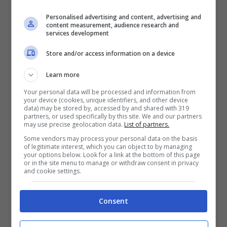
segui su Instagram, non risparmiando
Personalised advertising and content, advertising and
content measurement, audience research and
anche sua sorella Clizia
, invece con Oriana
services development
e Giaele i rapporti
sembrano essere molto
Store and/or access information on a device
raffreddati:
dopo il trattamento riservato
Learn more
alla sua fidanzata durante il reality,
Your personal data will be processed and information from
d’altronde, non avrebbe potuto fare
your device (cookies, unique identifiers, and other device
data) may be stored by, accessed by and shared with 319
altrimenti.
La recente festa a tema GF VIP,
partners, or used specifically by this site. We and our partners
may use precise geolocation data.
List of partners.
però, ha aperto le porte ad un nuovo
Some vendors may process your personal data on the basis
scenario…
of legitimate interest, which you can object to by managing
your options below. Look for a link at the bottom of this page
or in the site menu to manage or withdraw consent in privacy
and cookie settings.
Consent