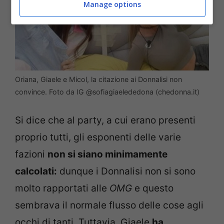
Manage options
Oriana, Giaele e Micol, la citazione ai Donnalisi non
convince. Foto da IG @sofiagiaelededona (chedonna.it)
Si dice che al party, a cui erano presenti
proprio tutti, gli esponenti delle varie
fazioni
non si siano minimamente
calcolati:
dunque i Donnalisi non si sono
molto rapportati alle
OMG
e questo
sembrava il normale flusso delle cose agli
occhi di tanti. Tuttavia, Giaele
ha