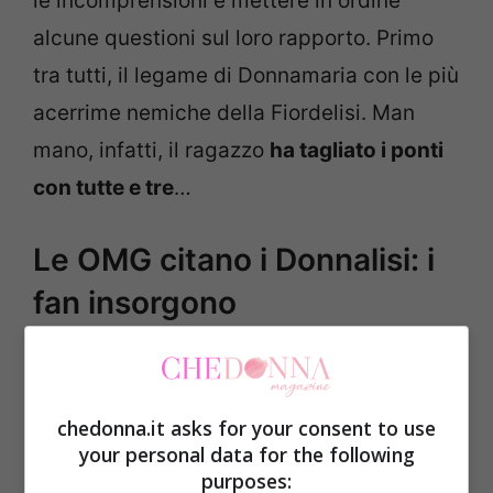
le incomprensioni e mettere in ordine
alcune questioni sul loro rapporto. Primo
tra tutti, il legame di Donnamaria con le più
acerrime nemiche della Fiordelisi. Man
mano, infatti, il ragazzo
ha tagliato i ponti
con tutte e tre
…
Le OMG citano i Donnalisi: i
fan insorgono
La presa di posizione più importante è
avvenuta
nei confronti di Micol,
con cui il
chedonna.it asks for your consent to use
ragazzo ebbe anche una
liason
prima di
your personal data for the following
entrare nella Casa.
Il ragazzo le ha tolto il
purposes: