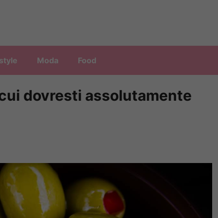
style
Moda
Food
 cui dovresti assolutamente