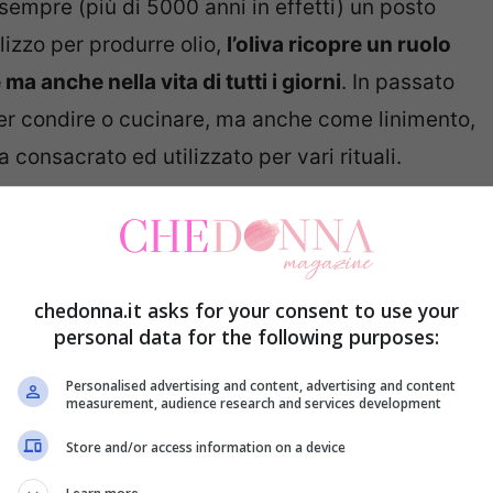
a sempre (più di 5000 anni in effetti) un posto
ilizzo per produrre olio,
l’oliva ricopre un ruolo
a anche nella vita di tutti i giorni
. In passato
o per condire o cucinare, ma anche come linimento,
consacrato ed utilizzato per vari rituali.
no ai giorni nostri, l’ulivo si è sparso in tutto il
tre parti del mondo. Cresce sia spontaneo che
derato simbolo di forza, di pace e prosperità, ma
chedonna.it asks for your consent to use your
personal data for the following purposes:
Personalised advertising and content, advertising and content
iare le olive
measurement, audience research and services development
Store and/or access information on a device