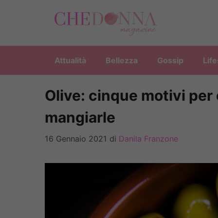
Vai
al
contenuto
Attualità
Bellezza
Gossip
Life
Olive: cinque motivi per
mangiarle
16 Gennaio 2021
di
Danila Franzone