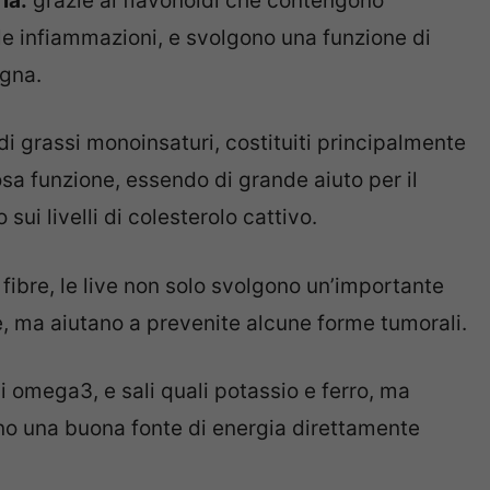
ia:
grazie ai flavonoidi che contengono
 le infiammazioni, e svolgono una funzione di
igna.
di grassi monoinsaturi, costituiti principalmente
sa funzione, essendo di grande aiuto per il
 sui livelli di colesterolo cattivo.
 fibre, le live non solo svolgono un’importante
le, ma aiutano a prevenite alcune forme tumorali.
i omega3, e sali quali potassio e ferro, ma
sono una buona fonte di energia direttamente