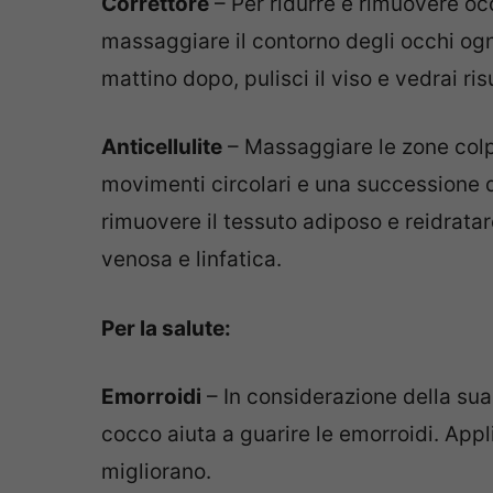
Correttore
– Per ridurre e rimuovere occh
massaggiare il contorno degli occhi ogni
mattino dopo, pulisci il viso e vedrai ris
Anticellulite
– Massaggiare le zone colpi
movimenti circolari e una successione di
rimuovere il tessuto adiposo e reidratare
venosa e linfatica.
Per la salute:
Emorroidi
– In considerazione della sua 
cocco aiuta a guarire le emorroidi. Appl
migliorano.