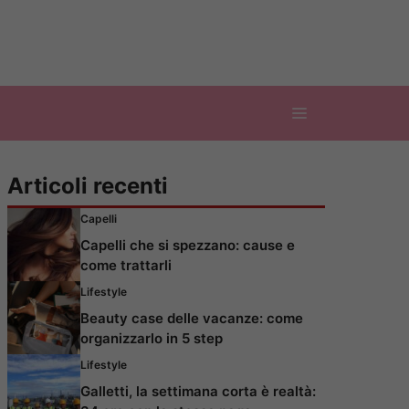
Articoli recenti
Capelli
Capelli che si spezzano: cause e
come trattarli
Lifestyle
Beauty case delle vacanze: come
organizzarlo in 5 step
Lifestyle
Galletti, la settimana corta è realtà: