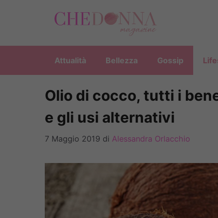
Vai
al
contenuto
Attualità
Bellezza
Gossip
Life
Olio di cocco, tutti i ben
e gli usi alternativi
7 Maggio 2019
di
Alessandra Orlacchio