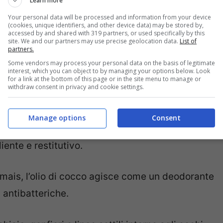
Learn more
Your personal data will be processed and information from your device
(cookies, unique identifiers, and other device data) may be stored by,
accessed by and shared with 319 partners, or used specifically by this
site. We and our partners may use precise geolocation data.
List of
partners.
Some vendors may process your personal data on the basis of legitimate
interest, which you can object to by managing your options below. Look
for a link at the bottom of this page or in the site menu to manage or
dopo la rasatura favorisce la guarigione e
withdraw consent in privacy and cookie settings.
 ostruire i pori.
Manage options
Consent
e labbra screpolate, l’olio di cocco può essere
ente e restitutivo.
ais, l’olio di cocco agisce come un deodorante
 antibatteriche.