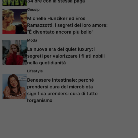
34 ore con la stessa paga
Gossip
Michelle Hunziker ed Eros
Ramazzotti, i segreti del loro amore:
“È diventato ancora più bello”
Moda
La nuova era del quiet luxury: i
segreti per valorizzare i filati nobili
nella quotidianità
Lifestyle
Benessere intestinale: perché
prendersi cura del microbiota
significa prendersi cura di tutto
l’organismo