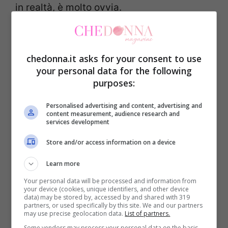
in realtà, è molto ovvia.
Altri fenomeni paranormali possono
riguardare i tubi di scarico che fanno,
chedonna.it asks for your consent to use
your personal data for the following
costantemente, rumore. Spesso, nei film
purposes:
horror, si sente il
cigolio dei tubi di scarico
Personalised advertising and content, advertising and
per sottolineare la presenza di uno spirito
content measurement, audience research and
services development
malvagio e non a caso: si dice che gli
spiriti maligni si muovano nei condotti.
Store and/or access information on a device
Anche le
porte che scricchiolano
Learn more
potrebbero indicare una presenza
Your personal data will be processed and information from
your device (cookies, unique identifiers, and other device
spirituale che, per farsi notare,
data) may be stored by, accessed by and shared with 319
partners, or used specifically by this site. We and our partners
sbatterebbe improvvisamente la porta
may use precise geolocation data.
List of partners.
Some vendors may process your personal data on the basis