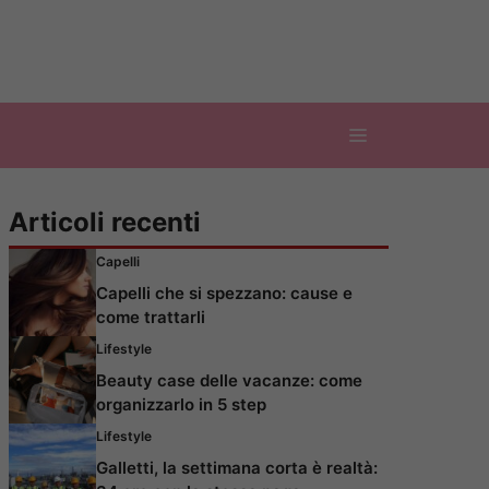
Articoli recenti
Capelli
Capelli che si spezzano: cause e
come trattarli
Lifestyle
Beauty case delle vacanze: come
organizzarlo in 5 step
Lifestyle
Galletti, la settimana corta è realtà: