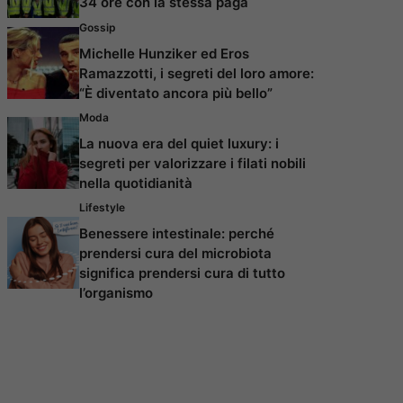
34 ore con la stessa paga
Gossip
Michelle Hunziker ed Eros
Ramazzotti, i segreti del loro amore:
“È diventato ancora più bello”
Moda
La nuova era del quiet luxury: i
segreti per valorizzare i filati nobili
nella quotidianità
Lifestyle
Benessere intestinale: perché
prendersi cura del microbiota
significa prendersi cura di tutto
l’organismo