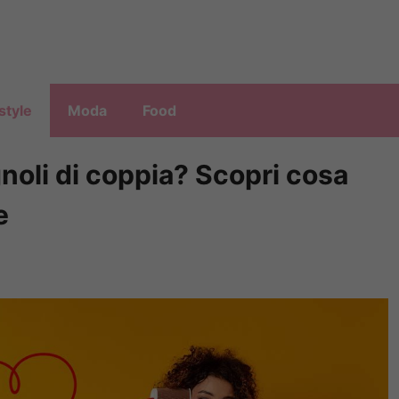
style
Moda
Food
gnoli di coppia? Scopri cosa
e