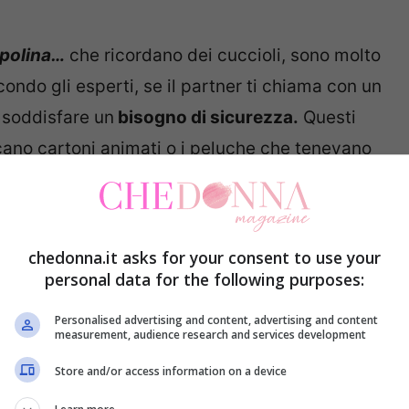
opolina…
che ricordano dei cuccioli, sono molto
ondo gli esperti, se il partner ti chiama con un
 soddisfare un
bisogno di sicurezza.
Questi
ocano cartoni animati o i peluche che tenevano
vi proiettano al periodo dell’infanzia, il più
e, dato che è il periodo in cui si è creato e
re più forte che ogni persona abbia mai
chedonna.it asks for your consent to use your
personal data for the following purposes:
Personalised advertising and content, advertising and content
measurement, audience research and services development
Store and/or access information on a device
 mia vita
, questi nomignoli che evocano