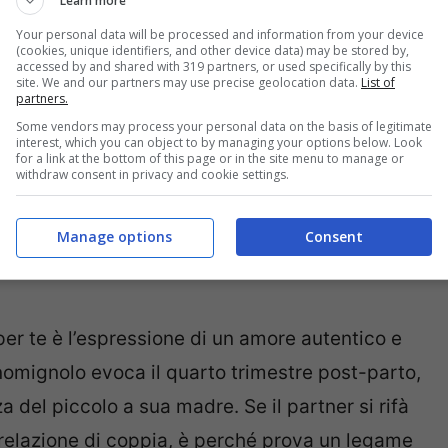
Learn more
mantici ma attenzione nascondono una
Your personal data will be processed and information from your device
aticamente dall’inizio della vostra relazione. Se
(cookies, unique identifiers, and other device data) may be stored by,
accessed by and shared with 319 partners, or used specifically by this
i ha conosciuto secondo gli esperti il partner
site. We and our partners may use precise geolocation data.
List of
partners.
te una persona romantica, ma potrebbe essere un
Some vendors may process your personal data on the basis of legitimate
interest, which you can object to by managing your options below. Look
o ad usare questi appellativi quando la vostra
for a link at the bottom of this page or in the site menu to manage or
withdraw consent in privacy and cookie settings.
ero un segno di grande amore, ma anche la prova
dealizzare la sua metà oscurando i suoi difetti.
Manage options
Consent
per te è l’espressione di un amore autentico e
nomignolo evoca il quarto trimestre post-parto,
del piccolo a sua madre. Se il partner si rifà
relazione di coppia, è perché prova un legame