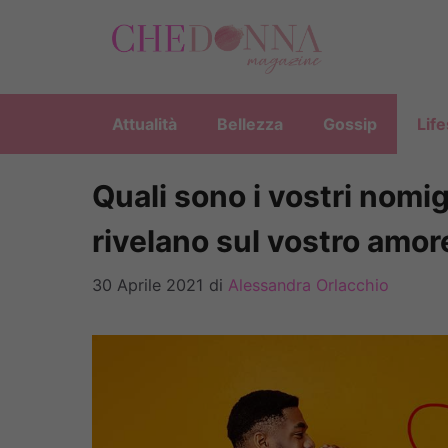
Vai
al
contenuto
Attualità
Bellezza
Gossip
Life
Quali sono i vostri nomi
rivelano sul vostro amor
30 Aprile 2021
di
Alessandra Orlacchio