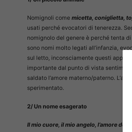
Nomignoli come
micetta, coniglietta, t
usati perché evocatori di tenerezza. Sec
nomignolo del genere è perché tenta di
sono nomi molto legati all’infanzia, ev
sul letto, inconsciamente questi appellati
importante dal punto di vista sentimental
saldato l’amore materno/paterno. L’amo
sperimentato.
2/ Un nome esagerato
Il mio cuore, il mio angelo, l’amore della