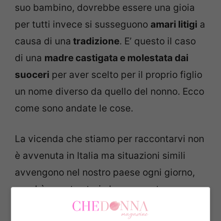
suo bambino, dovrebbe essere una gioia
per tutti invece si susseguono
amari litigi
a
causa di una
tradizione
. E’ questo il caso
di una
madre castigata e molestata dai
suoceri
per aver scelto per il proprio figlio
un nome diverso da quello del nonno. Ecco
come sono andate le cose.
La vicenda che stiamo per raccontarvi non
è avvenuta in Italia ma situazioni simili
avvengono nel nostro paese ogni giorno,
perchè questa storia ha una certa
familiarità anche con le
tadizioni tipiche