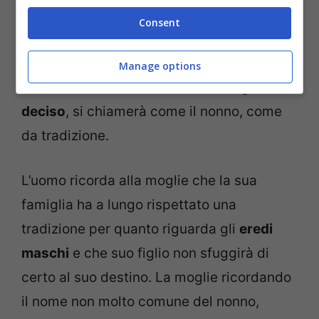
fantasticare sul nome e sulle infinite
Consent
opzioni che le compaiono davanti agli
occhi e mente fantastica il marito le
Manage options
ricorda che
il nome del bambino è già stato
deciso
, si chiamerà come il nonno, come
da tradizione.
L’uomo ricorda alla moglie che la sua
famiglia ha a lungo rispettato una
tradizione per quanto riguarda gli
eredi
maschi
e che suo figlio non sfuggirà di
certo al suo destino. La moglie ricordando
il nome non molto comune del nonno,