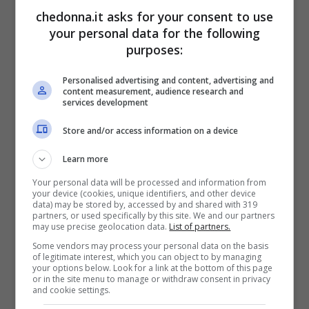
del nostro paese.
chedonna.it asks for your consent to use
your personal data for the following
Dopo la gioia iniziale questa coppia scopre
purposes:
ben presto che diventare genitore
Personalised advertising and content, advertising and
comporta delle
responsabilità
: bisogna
content measurement, audience research and
services development
preparare l’ambiente domestico per l’arrivo
Store and/or access information on a device
del bambino, predisporre uno spazio
Learn more
adeguato per vestirlo, lavarlo, nutrirlo,
Your personal data will be processed and information from
comprare le cose di cui ha bisogno e
your device (cookies, unique identifiers, and other device
data) may be stored by, accessed by and shared with 319
soprattutto scegliere un nome.
partners, or used specifically by this site. We and our partners
may use precise geolocation data.
List of partners.
Some vendors may process your personal data on the basis
Immaginiamo una donna che scopre di
of legitimate interest, which you can object to by managing
your options below. Look for a link at the bottom of this page
essere incinta del figlio che tanto
or in the site menu to manage or withdraw consent in privacy
and cookie settings.
desiderava e giustamente inizia a