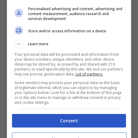
Nicole
ha 20 anni, lavora come animatrice
Personalised advertising and content, advertising and
content measurement, audience research and
e arriva da Frosinone. E’ una ragazza che
services development
ama viaggiare, ama divertirsi ed è una
Store and/or access information on a device
vera festaiola. E’ anche una ragazza solare,
Learn more
spontanea e anche un po’ logorroica.
Your personal data will be processed and information from
your device (cookies, unique identifiers, and other device
data) may be stored by, accessed by and shared with 319
Anche
Marco
ha 20 anni. E’ uno studente,
partners, or used specifically by this site. We and our partners
may use precise geolocation data.
List of partners.
è di Napoli ma vive da dieci anni a Roma.
Some vendors may process your personal data on the basis
Oltre a studiare, per mantenersi, lavora
of legitimate interest, which you can object to by managing
your options below. Look for a link at the bottom of this page
or in the site menu to manage or withdraw consent in privacy
come barman. Si definisce un ragazzo
and cookie settings.
espansivo, sempre sorridente e con la
voglia di divertirsi. E’ anche una persona
Consent
molto seria e pretende la stessa serietà