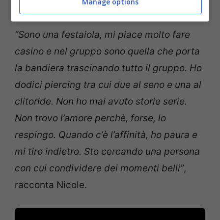
Manage options
nelle persone che frequenta.
“Sono una festaiola, mi piace molto fare
casino e nel gruppo sono quella che porta
la bandiera trascinando tutto il gruppo. Ho
dodici piercing tra cui due al seno e una al
clitoride. Non ho mai avuto storie serie.
Non trovo l’amore perchè, forse, lo
respingo. Quando c’è l’affinità, ho paura e
mi tiro indietro. Sto cercando una persona
con cui condividere dei momenti belli”
,
racconta Nicole.