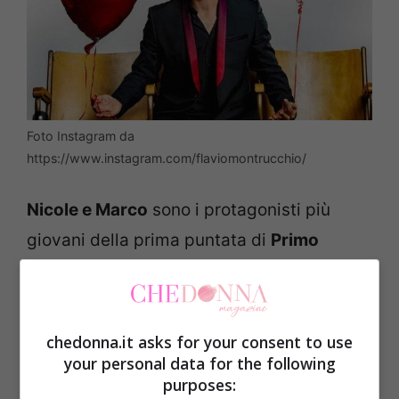
Foto Instagram da
https://www.instagram.com/flaviomontrucchio/
Nicole e Marco
sono i protagonisti più
giovani della prima puntata di
Primo
Appuntamento 5
. Dopo
Armando e Jenny,
il ristorante del programma di Real Time,
apre le porte a Nicole e Marco che,
chedonna.it asks for your consent to use
giovanissimi, sperano di trovare l’amore.
your personal data for the following
purposes: