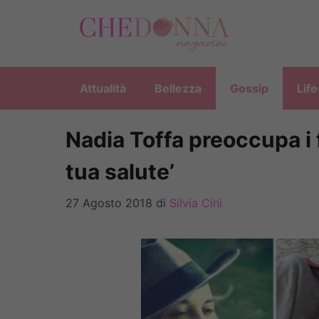
Vai
al
contenuto
Attualità
Bellezza
Gossip
Life
Nadia Toffa preoccupa i 
tua salute’
27 Agosto 2018
di
Silvia Cini