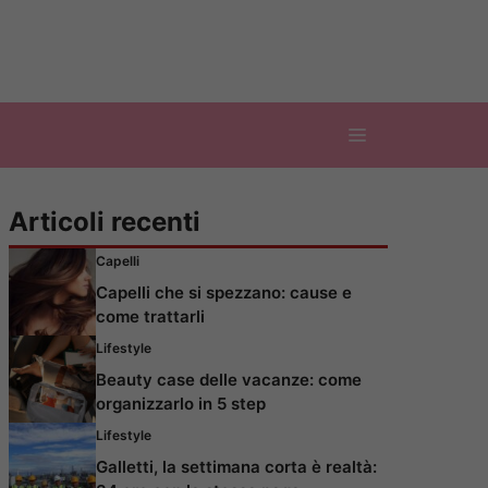
Articoli recenti
Capelli
Capelli che si spezzano: cause e
come trattarli
Lifestyle
Beauty case delle vacanze: come
organizzarlo in 5 step
Lifestyle
Galletti, la settimana corta è realtà: