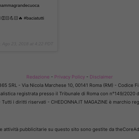
amammagrandecuoca
👏🏻💪🏻🔥 #baciatutti
:
Ago 23, 2018 at 4:22 PDT
Redazione
-
Privacy Policy
-
Disclaimer
365 SRL - Via Nicola Marchese 10, 00141 Roma (RM) - Codice Fis
alistica registrata presso il Tribunale di Roma con n°149/2020 
Tutti i diritti riservati - CHEDONNA.IT MAGAZINE è marchio reg
e attività pubblicitarie su questo sito sono gestite da theCoreA