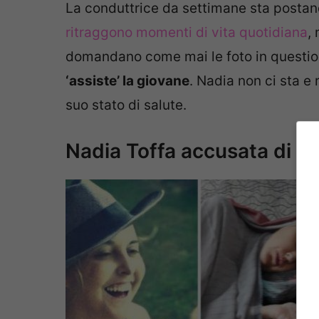
La conduttrice da settimane sta posta
ritraggono momenti di vita quotidiana
,
domandano come mai le foto in questi
‘assiste’ la giovane
. Nadia non ci sta e
suo stato di salute.
Nadia Toffa accusata di me