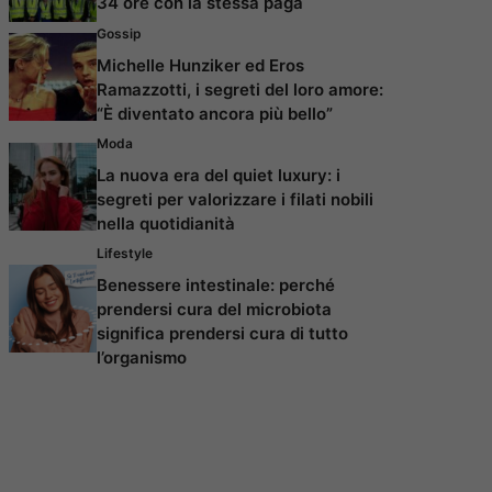
34 ore con la stessa paga
Gossip
Michelle Hunziker ed Eros
Ramazzotti, i segreti del loro amore:
“È diventato ancora più bello”
Moda
La nuova era del quiet luxury: i
segreti per valorizzare i filati nobili
nella quotidianità
Lifestyle
Benessere intestinale: perché
prendersi cura del microbiota
significa prendersi cura di tutto
l’organismo