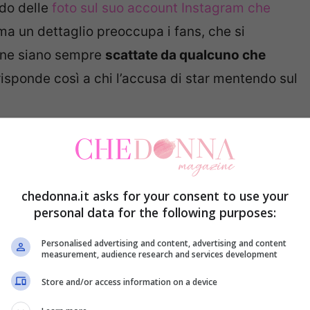
ndo delle
foto sul suo account Instagram che
 ma un dettaglio preoccupa i fans, che si
one siano sempre
scattate da qualcuno che
 risponde così a chi l’accusa di star mentendo sul
ntire risponde ai fans
chedonna.it asks for your consent to use your
personal data for the following purposes:
Personalised advertising and content, advertising and content
measurement, audience research and services development
Store and/or access information on a device