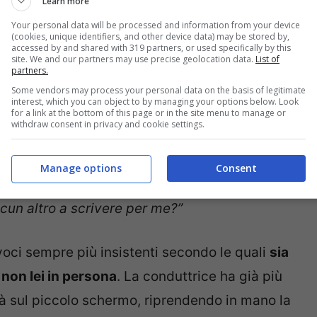
Learn more
Your personal data will be processed and information from your device
(cookies, unique identifiers, and other device data) may be stored by,
accessed by and shared with 319 partners, or used specifically by this
site. We and our partners may use precise geolocation data.
List of
partners.
La Toffa non ci sta alle
Some vendors may process your personal data on the basis of legitimate
interest, which you can object to by managing your options below. Look
for a link at the bottom of this page or in the site menu to manage or
ndirizzato a chi non crede alla sua continua
withdraw consent in privacy and cookie settings.
Manage options
Consent
e fa le foto. No problem. Uno può pensarla come
un altro a scrivere per me?”
voci sempre più insistenti secondo le quali
sia
 non lei in persona
. La conduttrice ha già più
rà sul piccolo schermo, riprendendo in mano la