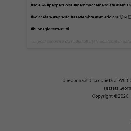
#sole ☀️ #pappabuona #mammachemangiata #lami
#voichefate #apresto #asettembre #nnvedolora 💥🙏🏻
#buonagiornataatutti
Un post condiviso da
nadia toffa
(@nadiatoffa) in data
Chedonna.it di proprietà di WEB 
Testata Giorn
Copyright ©2026 - 
L