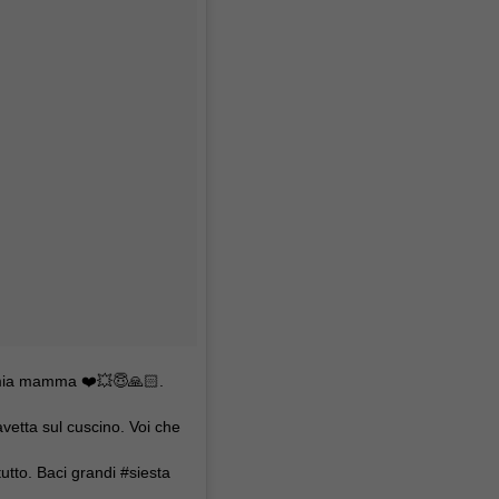
a mia mamma ❤️💥😇🙏🏻.
vetta sul cuscino. Voi che
utto. Baci grandi #siesta