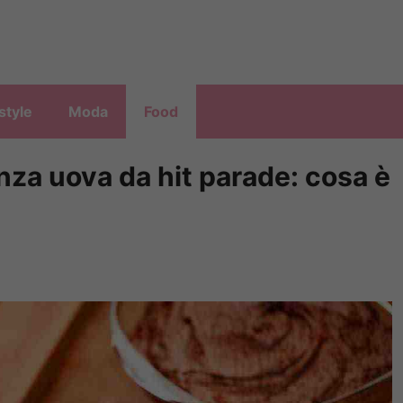
style
Moda
Food
nza uova da hit parade: cosa è