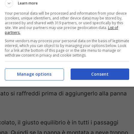
Learn more
Your personal data will be processed and information from your device
(cookies, unique identifiers, and other device data) may be stored by,
ce a patto che non ci complichiamo la vita con
accessed by and shared with 319 partners, or used specifically by this
site. We and our partners may use precise geolocation data.
List of
e la
mousse al cioccolato
come la ganache,
partners.
Some vendors may process your personal data on the basis of legitimate
rse, sia per sapore finale che per consistenza
interest, which you can object to by managing your options below. Look
for a link at the bottom of this page or in the site menu to manage or
 realtà però sono solo due, il cioccolato
withdraw consent in privacy and cookie settings.
o tutti, almeno le prime volte, quando
Manage options
Consent
 uova: il primo è montare troppo la panna, il
ato si raffreddi prima di aggiungerlo alla panna
ato, il giusto equilibrio è in tutti i passaggi
ona. Quindi se la panna è montata a neve troppo