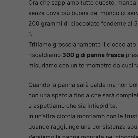
Ora che sappiamo tutto questo, manca so
senza uova più buona del monco ci ser
200 grammi di cioccolato fondente al 5
1.
Tritiamo grossolanamente il cioccolato 
riscaldiamo
300 g di panna fresca
presa
misuriamo con un termometro da cucina
Quando la panna sarà calda ma non bol
con una spatola fino a che sarà complet
e aspettiamo che sia intiepidita.
In un’altra ciotola montiamo con le fruste
quando raggiunge una consistenza spum
Versiamo la panna montata nel cioccola