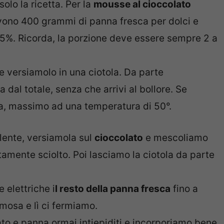
lo la ricetta. Per la
mousse al cioccolato
vono 400 grammi di panna fresca per dolci e
5%. Ricorda, la porzione deve essere sempre 2 a
e versiamolo in una ciotola. Da parte
 dal totale, senza che arrivi al bollore. Se
, massimo ad una temperatura di 50°.
lente, versiamola sul
cioccolato
e mescoliamo
amente sciolto. Poi lasciamo la ciotola da parte
 elettriche i
l resto della panna fresca
fino a
osa e lì ci fermiamo.
to e panna ormai intiepiditi e incorporiamo bene