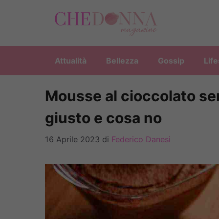
Vai
al
contenuto
Attualità
Bellezza
Gossip
Life
Mousse al cioccolato se
giusto e cosa no
16 Aprile 2023
di
Federico Danesi