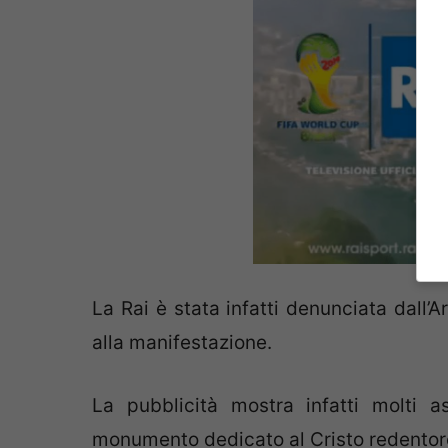
La Rai è stata infatti denunciata dall’A
alla manifestazione.
La pubblicità mostra infatti molti as
monumento dedicato al Cristo redentore,