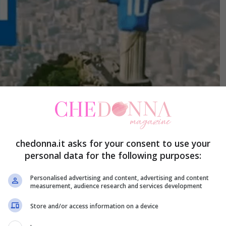
chedonna.it asks for your consent to use your
personal data for the following purposes:
Personalised advertising and content, advertising and content
enunciata –
A soli tre giorni dall’inizio dei Mondiali
measurement, audience research and services development
ana) arrivano i primi guai!
Store and/or access information on a device