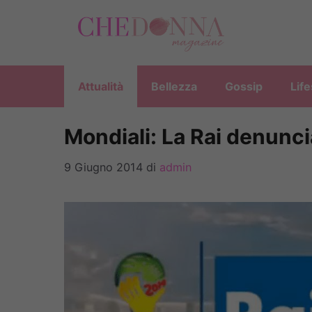
Vai
al
contenuto
Attualità
Bellezza
Gossip
Life
Mondiali: La Rai denuncia
9 Giugno 2014
di
admin