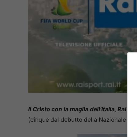
Il Cristo con la maglia dell’Italia, Rai d
(cinque dal debutto della Nazionale Itali