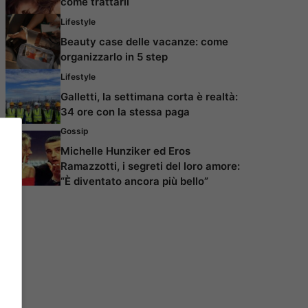
come trattarli
Lifestyle
Beauty case delle vacanze: come
organizzarlo in 5 step
Lifestyle
Galletti, la settimana corta è realtà:
34 ore con la stessa paga
Gossip
Michelle Hunziker ed Eros
Ramazzotti, i segreti del loro amore:
“È diventato ancora più bello”