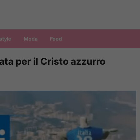
style
Moda
Food
ta per il Cristo azzurro