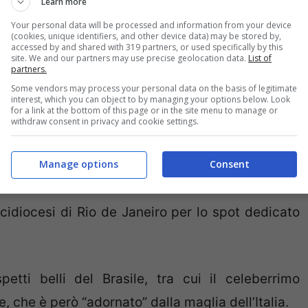
Learn more
Your personal data will be processed and information from your device
(cookies, unique identifiers, and other device data) may be stored by,
accessed by and shared with 319 partners, or used specifically by this
site. We and our partners may use precise geolocation data.
List of
partners.
Some vendors may process your personal data on the basis of legitimate
interest, which you can object to by managing your options below. Look
for a link at the bottom of this page or in the site menu to manage or
withdraw consent in privacy and cookie settings.
Manage options
Consent
rcidiocesi di Rio de Janeiro per lo spot dedicato
petti belli del Brasile, tra cui il celeberrimo
 che è però “adornato” dalla maglia dell’Italia.