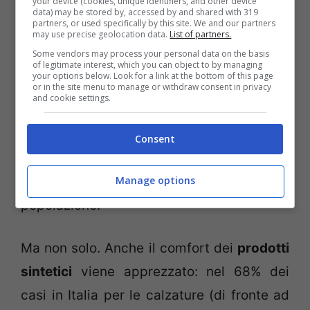
your device (cookies, unique identifiers, and other device
data) may be stored by, accessed by and shared with 319
preferiscono ad evitare capi invernali in
partners, or used specifically by this site. We and our partners
may use precise geolocation data.
List of partners.
lana così come la stessa percentuale è
Some vendors may process your personal data on the basis
of legitimate interest, which you can object to by managing
favorevole alle calzature in ecopelle.
your options below. Look for a link at the bottom of this page
or in the site menu to manage or withdraw consent in privacy
and cookie settings.
I consumatori di Italia e Francia hanno una
maggior inclinazione all’acquisto di
Consent
materiali “animal free” e
rappresenterebbero il 35% della
Manage options
popolazione.
Ma non solo. Anche il comfort dei
prodotti
sintetici
viene apprezzato: nel 68% dei
casi in Italia per le calzature (di fronte ad