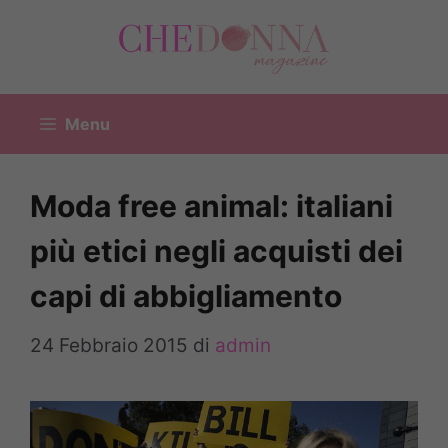
Vai
al
contenuto
Menu
Moda free animal: italiani
più etici negli acquisti dei
capi di abbigliamento
24 Febbraio 2015
di
admin