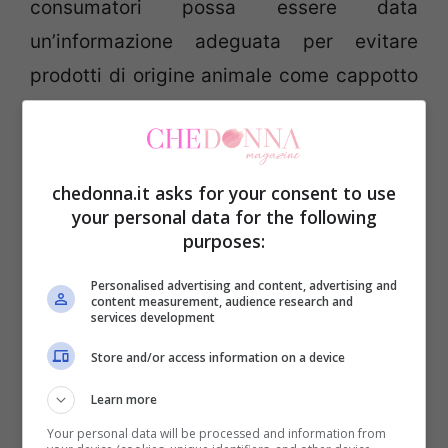
consumatori possa essere data
un’informazione adeguata per evitare
prodotti di origine animale come cappotto
o giacche con inserti pelliccia, camice,
cravatte, intimo in seta, piumini in piuma,
borse, cinture, portafogli in pelle; cappotti,
chedonna.it asks for your consent to use
golf, abiti invernali in lana; calzature in
your personal data for the following
purposes:
pelle.
Personalised advertising and content, advertising and
content measurement, audience research and
In Italia, l’85% degli intervistati sceglie
services development
capispalla con inserti in ecopelliccia, l’83%
Store and/or access information on a device
piumini in ecopiuma così come prodotti
Learn more
senza seta, l’80% e rifiuta pelle in borse e
Your personal data will be processed and information from
accessori. Nel 78% i consumatori