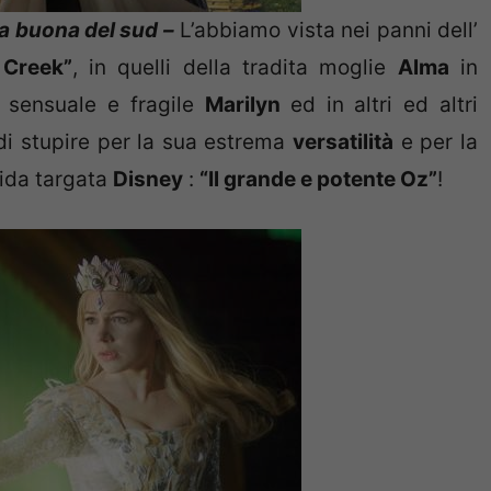
ga buona del sud –
L’abbiamo vista nei panni dell’
 Creek”
, in quelli della tradita moglie
Alma
in
a sensuale e fragile
Marilyn
ed in altri ed altri
i stupire per la sua estrema
versatilità
e per la
fida targata
Disney
:
“Il grande e potente Oz”
!