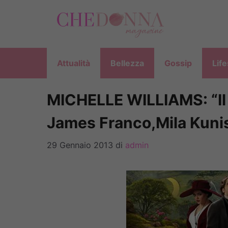
Vai
al
contenuto
Attualità
Bellezza
Gossip
Life
MICHELLE WILLIAMS: “Il
James Franco,Mila Kuni
29 Gennaio 2013
di
admin