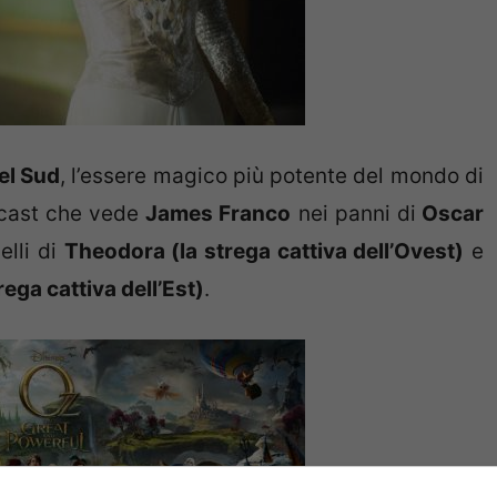
el Sud
, l’essere magico più potente del mondo di
e cast che vede
James Franco
nei panni di
Oscar
elli di
Theodora (la strega cattiva dell’Ovest)
e
rega cattiva dell’Est)
.