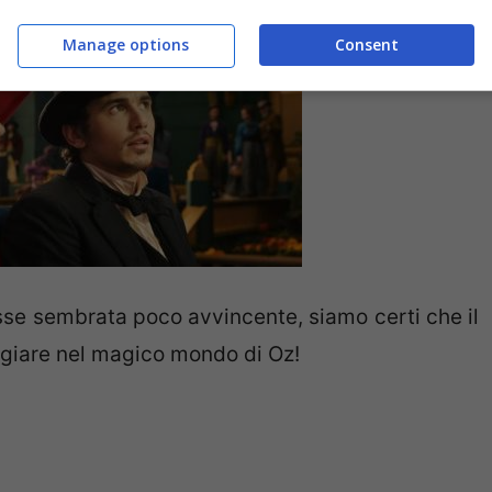
Manage options
Consent
osse sembrata poco avvincente, siamo certi che il
ggiare nel magico mondo di Oz!