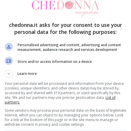
chedonna.it asks for your consent to use your
personal data for the following purposes:
regista della trilogia di Spiderman
), seguiremo le
Personalised advertising and content, advertising and content
ccolo circo del
Kansas
in cui è mago e arrivando
measurement, audience research and services development
dopo essere stato coinvolto in un ciclone. Il
Store and/or access information on a device
 improvvisamente sembra essere la realizzazione
Learn more
he che incontra non sono convinte che lui sia il
Your personal data will be processed and information from your device
(cookies, unique identifiers, and other device data) may be stored by,
go tempo. Per scoprirlo Theodora, Glinda ed
accessed by and shared with 319 partners, or used specifically by this
site. We and our partners may use precise geolocation data.
List of
 di scoprire chi tra gli abitanti di Oz è buono e
partners.
cile, ma il tortuoso percorso porterà Diggs a
Some vendors may process your personal data on the basis of legitimate
interest, which you can object to by managing your options below. Look
go di Oz
!
for a link at the bottom of this page or in the site menu to manage or
withdraw consent in privacy and cookie settings.