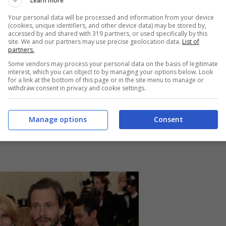
Learn more
Your personal data will be processed and information from your device
(cookies, unique identifiers, and other device data) may be stored by,
kham: per noi sono loro le regine indiscusse del
accessed by and shared with 319 partners, or used specifically by this
site. We and our partners may use precise geolocation data.
List of
partners.
Some vendors may process your personal data on the basis of legitimate
interest, which you can object to by managing your options below. Look
for a link at the bottom of this page or in the site menu to manage or
i hanno lasciato ancora una volta a bocca aperta
withdraw consent in privacy and cookie settings.
Manage options
Consent
 outfit più belli delle dame al “Charles James: