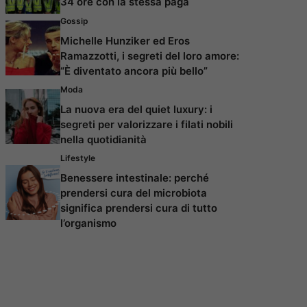
34 ore con la stessa paga
Gossip
Michelle Hunziker ed Eros
Ramazzotti, i segreti del loro amore:
“È diventato ancora più bello”
Moda
La nuova era del quiet luxury: i
segreti per valorizzare i filati nobili
nella quotidianità
Lifestyle
Benessere intestinale: perché
prendersi cura del microbiota
significa prendersi cura di tutto
l’organismo