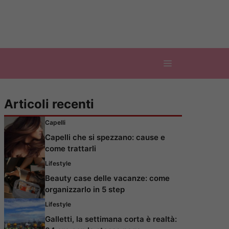
Articoli recenti
Capelli
Capelli che si spezzano: cause e
come trattarli
Lifestyle
Beauty case delle vacanze: come
organizzarlo in 5 step
Lifestyle
Galletti, la settimana corta è realtà: