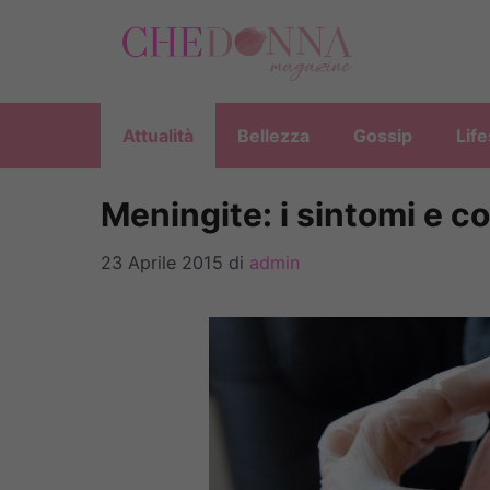
Vai
al
contenuto
Attualità
Bellezza
Gossip
Life
Meningite: i sintomi e c
23 Aprile 2015
di
admin