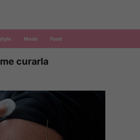
style
Moda
Food
ome curarla