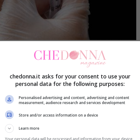
te in Toscana
, che negli ultimi tre anni vanta il
ggio numero dei casi di meningite. Dal mese di
chedonna.it asks for your consent to use your
registrati 17 casi e ben quattro decessi. Ecco
personal data for the following purposes:
ruire cosa sia la meningite, le sue varie forme, i
Personalised advertising and content, advertising and content
measurement, audience research and services development
Store and/or access information on a device
Learn more
a spesso interessa i più piccoli. Può essere
Your personal data will be processed and information from your device