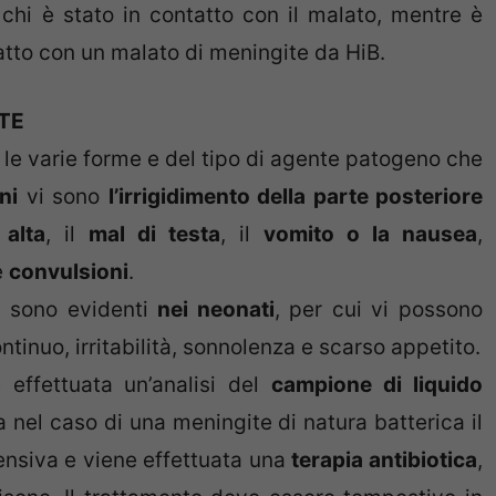
 chi è stato in contatto con il malato, mentre è
atto con un malato di meningite da HiB.
ITE
 le varie forme e del tipo di agente patogeno che
ni
vi sono
l’irrigidimento della parte posteriore
 alta
, il
mal di testa
, il
vomito o la nausea
,
e
convulsioni
.
n sono evidenti
nei neonati
, per cui vi possono
tinuo, irritabilità, sonnolenza e scarso appetito.
effettuata un’analisi del
campione di liquido
la nel caso di una meningite di natura batterica il
tensiva e viene effettuata una
terapia antibiotica
,