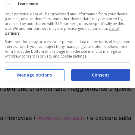
Learn more
a spiegarlo?
Your personal data will be processed and information from your device
(cookies, unique identifiers, and other device data) may be stored by,
accessed by and shared with 319 partners, or used specifically by this
della famosa casa di moda di abiti da sposa,
site. We and our partners may use precise geolocation data.
List of
partners.
future spose un servizio davvero unico: creare il
Some vendors may process your personal data on the basis of legitimate
interest, which you can object to by managing your options below. Look
base e modificandolo secondo i propri gusti. Un
for a link at the bottom of this page or in the site menu to manage or
withdraw consent in privacy and cookie settings.
cegliere dalla forma del vestito alla scollatura,
essori da abbinare… Fino a realizzare l’abito che
Manage options
Consent
 interessante è che al termine della creazione,
li abiti che si avvicinano maggiormente a quello
di Pronovias (
www.pronovias.it
) e cliccare sulla