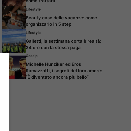
come trattarli
Lifestyle
Beauty case delle vacanze: come
organizzarlo in 5 step
Lifestyle
Galletti, la settimana corta è realtà:
34 ore con la stessa paga
Gossip
Michelle Hunziker ed Eros
Ramazzotti, i segreti del loro amore:
“È diventato ancora più bello”