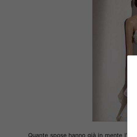
Quante spose hanno già in mente l’abit