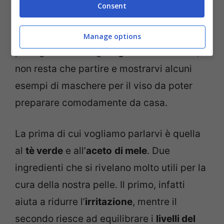
abbiamo stilato una sorta di mini guida
Consent
che vi consentirà di scegliere quella che fa
più al caso vostro. Sappiate che i
Manage options
protagonisti sono gli
ingredienti naturali
,
non resta che partire e mostrarvi alcuni
esempi di maschere per il viso da poter
preparare comodamente da casa.
La prima di cui vogliamo parlarvi è quella
al
tè verde
e all’
aceto
di mele
. Due
ingredienti che si rivelano molto utili per la
cura della nostra pelle. Il primo, infatti
aiuta a ridurre l’
irritazione
, mentre il
secondo riesce ad equilibrare i
livelli del