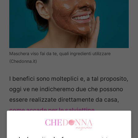
Maschera viso fai da te, quali ingredienti utilizzare
(Chedonna.it)
I benefici sono molteplici e, a tal proposito,
oggi ve ne indicheremo due che possono
essere realizzate direttamente da casa,
come accade per le salviettine
igienizzanti
. La preparazione è alla portata
di tutti, poiché non richiedono moltissimi