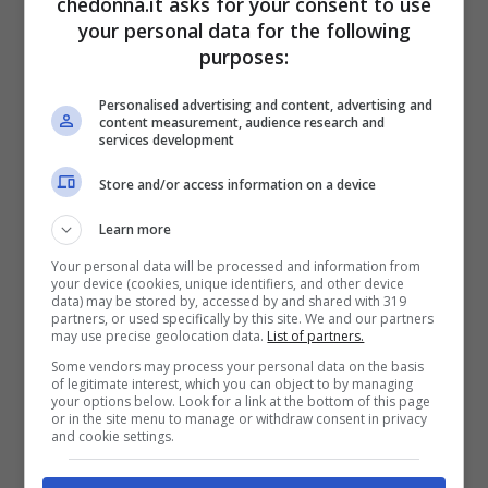
chedonna.it asks for your consent to use
passaggi
, dunque, chi è alle prime armi
your personal data for the following
può cimentarsi senza alcun problema.
purposes:
Personalised advertising and content, advertising and
Maschere per il viso, prepara
content measurement, audience research and
services development
la tua con i seguenti
Store and/or access information on a device
ingredienti
Learn more
Prendersi cura della propria pelle è
Your personal data will be processed and information from
your device (cookies, unique identifiers, and other device
fondamentale e ci permette anche di
data) may be stored by, accessed by and shared with 319
partners, or used specifically by this site. We and our partners
may use precise geolocation data.
List of partners.
concederci qualche minuto per noi stessi.
Some vendors may process your personal data on the basis
Cosa c’è di più bello di preparare la
of legitimate interest, which you can object to by managing
your options below. Look for a link at the bottom of this page
soluzione direttamente con le nostre mani?
or in the site menu to manage or withdraw consent in privacy
and cookie settings.
Praticamente nulla! Per questa ragione,