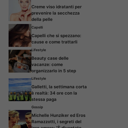
Creme viso idratanti per
prevenire la secchezza
della pelle
Capelli
Capelli che si spezzano:
cause e come trattarli
Lifestyle
Beauty case delle
vacanze: come
organizzarlo in 5 step
Lifestyle
Galletti, la settimana corta
è realtà: 34 ore con la
stessa paga
Gossip
Michelle Hunziker ed Eros
Ramazzotti, i segreti del
loro amore: “È diventato