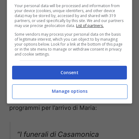
se potrò scendere la scale”.
Your personal data will be processed and information from
your device (cookies, unique identifiers, and other device
data) may be stored by, accessed by and shared with 319
partners, or used specifically by this site. We and our partners
may use precise geolocation data.
List of partners.
Al fianco della De Filippi vedremo dunque
Some vendors may process your personal data on the basis
of legitimate interest, which you can object to by managing
un’altra grande protagonista Mediaset,
your options below. Look for a link at the bottom of this page
or in the site menu to manage or withdraw consent in privacy
Michelle Hunziker. Siamo certi che questa
and cookie settings.
strana accoppiata ci riserverà moltissime
Consent
sorprese e non mancheranno i colpi di
scena, anche in base ha quanto ha
Manage options
dichiarato Antonio Ricci sui suoi
programmi per l’arrivo di Maria:
“I funerali di Casamonica