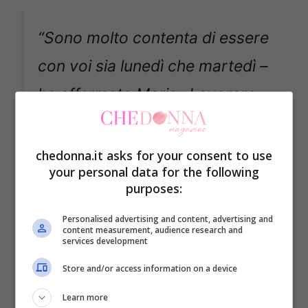
“Sono molto contenta di essere
con voi sia lunedì che martedì
–
ha affermato Maria –
Lavorare
con Michelle mi rende felice,
sarà la prima volta. Spero che si
chedonna.it asks for your consent to use
your personal data for the following
possa creare la complicità che
purposes:
Michelle ha quando lavora con
Personalised advertising and content, advertising and
content measurement, audience research and
altri. Mi affido ad Antonio e a
services development
tutta la sua squadra. Ho un
Store and/or access information on a device
problema ad un alluce, non so
Learn more