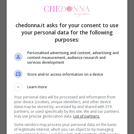
con l’altra, immergilo delicatamente
nell’acqua. Bagnagli spesso le
chedonna.it asks for your consent to use
spallucce con l’acqua calda, per
your personal data for the following
evitare che senta freddo;
purposes:
Usa pochissimo bagnoschiuma per
Personalised advertising and content, advertising and
bambini (una quantità eccessiva
content measurement, audience research and
services development
può seccargli la pelle). Lavalo
Store and/or access information on a device
aiutandoti con una mano o con
Learn more
asciugamano morbido, partendo
Your personal data will be processed and information from
dall’alto. Non c’è bisogno di usare la
your device (cookies, unique identifiers, and other device
data) may be stored by, accessed by and shared with 319
spugnetta. Ciò che conta è abituarlo
partners, or used specifically by this site. We and our partners
may use precise geolocation data.
List of partners.
a stare in acqua per dargli la
Some vendors may process your personal data on the basis
possibilità di rilassarsi. Quindi
of legitimate interest, which you can object to by managing