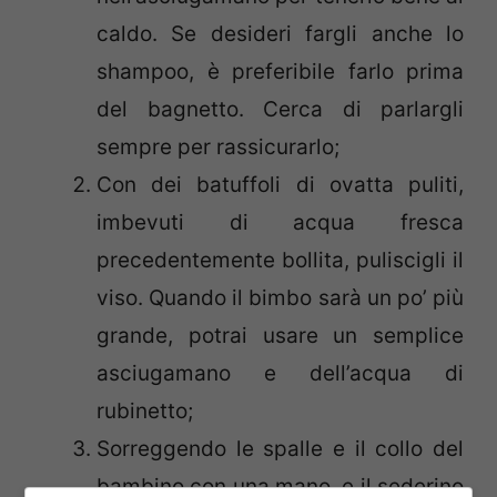
caldo. Se desideri fargli anche lo
shampoo, è preferibile farlo prima
del bagnetto. Cerca di parlargli
sempre per rassicurarlo;
Con dei batuffoli di ovatta puliti,
imbevuti di acqua fresca
precedentemente bollita, puliscigli il
viso. Quando il bimbo sarà un po’ più
grande, potrai usare un semplice
asciugamano e dell’acqua di
rubinetto;
Sorreggendo le spalle e il collo del
bambino con una mano, e il sederino