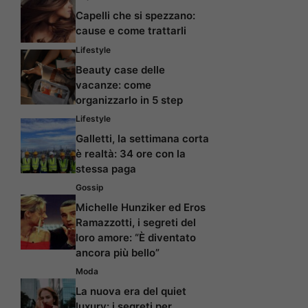
Capelli che si spezzano:
cause e come trattarli
Lifestyle
Beauty case delle
vacanze: come
organizzarlo in 5 step
Lifestyle
Galletti, la settimana corta
è realtà: 34 ore con la
stessa paga
Gossip
Michelle Hunziker ed Eros
Ramazzotti, i segreti del
loro amore: “È diventato
ancora più bello”
Moda
La nuova era del quiet
luxury: i segreti per