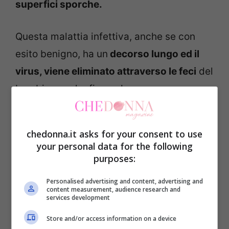
superfici sporche.
Questa malattia infettiva, anche se con
esito benigno, ha un
decorso lungo ed il
virus, viene eliminato attraverso le feci
del
bambino anche fino a dopo un mese
dall’avvenuto contagio.
chedonna.it asks for your consent to use
Quali sono i sintomi
your personal data for the following
purposes:
La
malattia infettiva Mani-Piedi-Bocca
ha
un’
incubazione che va dai 3 ai 7
giorni
Personalised advertising and content, advertising and
content measurement, audience research and
services development
periodo dopo il quale si possono
manifestare i primi sintomi che
Store and/or access information on a device