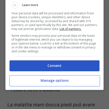
solitamente scompaiono dopo circa una
Learn more
settimana.
Your personal data will be processed and information from
your device (cookies, unique identifiers, and other device
data) may be stored by, accessed by and shared with 319
partners, or used specifically by this site. We and our partners
Come specificato sul
sito dell’Ospedale
may use precise geolocation data.
List of partners.
Bambino Gesù
:
Some vendors may process your personal data on the basis
of legitimate interest, which you can object to by managing
your options below. Look for a link at the bottom of this page
or in the site menu to manage or withdraw consent in privacy
“- Eruzione di piccole vescicole sul palmo
and cookie settings.
delle mani, sulla pianta dei piedi, nella
Consent
bocca e talvolta anche nella zona del
pannolino;
Manage options
– Febbre lieve o assente
La malattia mani-bocca piedi può avere