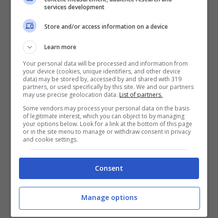
services development
tanto gentile e disponibile, e da lei ricevevi
Store and/or access information on a device
sempre belle parole”
, ha scritto Nozzolino.
Messaggi anche da altri protagonisti di
Learn more
Avanti un altro come Laura Cremaschi.
Your personal data will be processed and information from
your device (cookies, unique identifiers, and other device
data) may be stored by, accessed by and shared with 319
partners, or used specifically by this site. We and our partners
Anche Sonia Bruganelli ha ricordato il
may use precise geolocation data.
List of partners.
Some vendors may process your personal data on the basis
sorriso dolce di Eliana con cui ha lavorato
of legitimate interest, which you can object to by managing
your options below. Look for a link at the bottom of this page
a stretto contatto insieme al marito.
or in the site menu to manage or withdraw consent in privacy
and cookie settings.
“E adesso…? Mi hai vista crescere e hai
Consent
visto e sentito tante tante cose che non
sempre erano piacevoli da vedere e
Manage options
sentire ma ti sei sempre presa cura dei