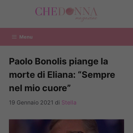
Vai
al
contenuto
Menu
Paolo Bonolis piange la
morte di Eliana: “Sempre
nel mio cuore”
19 Gennaio 2021
di
Stella