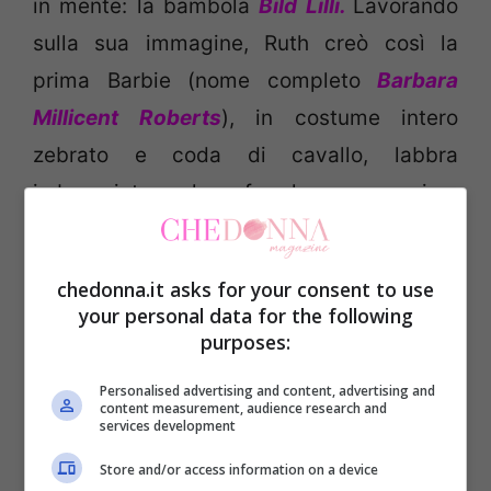
in mente: la bambola
Bild Lilli.
Lavorando
sulla sua immagine, Ruth creò così la
prima Barbie (nome completo
Barbara
Millicent Roberts
), in costume intero
zebrato e coda di cavallo, labbra
imbronciate che fa la sua prima
apparizione ufficiale il 9 marzo del 1959
alla
American Toy Fair
.
chedonna.it asks for your consent to use
your personal data for the following
Da allora ad oggi la Barbie ha segnato
purposes:
delle epoche. Migliaia di abiti diversi: dalle
Personalised advertising and content, advertising and
linee sportive ai meravigliosi abiti da sera,
content measurement, audience research and
services development
passando per le ultime tendenze dei vari
Store and/or access information on a device
anni.