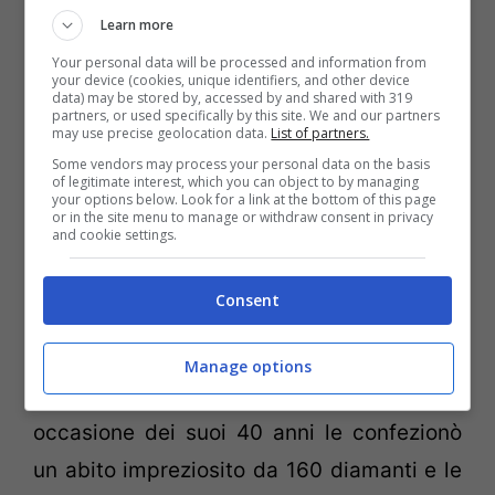
Learn more
E proprio in occasione dei suoi 50 anni
Your personal data will be processed and information from
your device (cookies, unique identifiers, and other device
sono stati molti gli stilisti che si sono
data) may be stored by, accessed by and shared with 319
partners, or used specifically by this site. We and our partners
may use precise geolocation data.
List of partners.
“divertiti” a vestirla. Ma la corona come
Some vendors may process your personal data on the basis
Barbie più costosa del Mondo l’ha meritata
of legitimate interest, which you can object to by managing
your options below. Look for a link at the bottom of this page
la bambola in foto che indossa un
or in the site menu to manage or withdraw consent in privacy
and cookie settings.
lucentissimo collier di diamanti rosa
disegnato da Stefano Canturi. Un’edizione
Consent
davvero speciale!!!
Manage options
Ma ricordiamo anche che De Beers, in
occasione dei suoi 40 anni le confezionò
un abito impreziosito da 160 diamanti e le