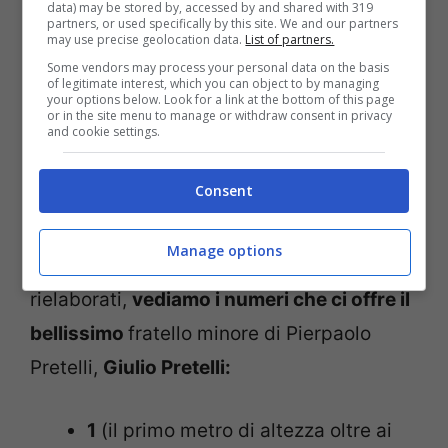
data) may be stored by, accessed by and shared with 319
partners, or used specifically by this site. We and our partners
volte presenziato nei salotti
may use precise geolocation data.
List of partners.
televisivi del piccolo schermo
Some vendors may process your personal data on the basis
of legitimate interest, which you can object to by managing
facendo parlare di sé soprattutto
your options below. Look for a link at the bottom of this page
or in the site menu to manage or withdraw consent in privacy
and cookie settings.
per le sue opinioni su Elisabetta
Gregoraci e Giulia Salemi.
Consent
Sulla base dei numeri che notiamo da
Manage options
queste caratteristiche, una volta
rielaborati,
vediamo i numeri che ci offre il
bellissimo
fratello minore di Pierpaolo
Pretelli,
Giulio Pretelli:
1
(il primo metro di altezza oltre ai