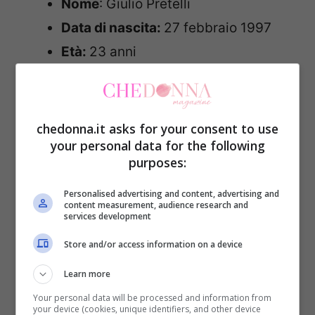
Nome
: Giulio Pretelli
Data di nascita:
27 febbraio 1997
Età:
23 anni
Segno Zodiacale:
Pesci
Luogo di nascita:
Maratea (Potenza)
Altezza:
190 cm
chedonna.it asks for your consent to use
your personal data for the following
Peso
: 82 kg
purposes:
Tatuaggi:
nessuno visibile
Followers su Instagram:
47.2 mila
Personalised advertising and content, advertising and
content measurement, audience research and
services development
Curiosità:
è il fratello minore di
Pierpaolo Pretelli. Giulio durante il
Store and/or access information on a device
periodo di presenza del fratello
Learn more
all’interno della casa più
Your personal data will be processed and information from
your device (cookies, unique identifiers, and other device
chiacchierata d’Italia ha molteplici