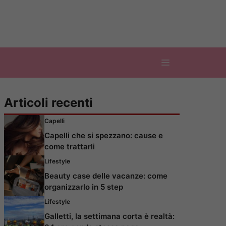
Articoli recenti
Capelli
Capelli che si spezzano: cause e
come trattarli
Lifestyle
Beauty case delle vacanze: come
organizzarlo in 5 step
Lifestyle
Galletti, la settimana corta è realtà: