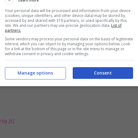
Learn more
Your personal data will be processed and information from your device
(cookies, unique identifiers, and other device data) may be stored by,
accessed by and shared with 319 partners, or used specifically by this
site. We and our partners may use precise geolocation data.
List of
partners.
950
Some vendors may process your personal data on the basis of legitimate
interest, which you can object to by managing your options below. Look
for a link at the bottom of this page or in the site menu to manage or
withdraw consent in privacy and cookie settings.
Manage options
Consent
 – Calabria – Italia
te.it/