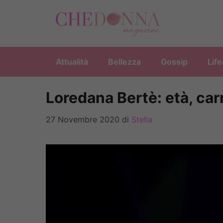
Vai
al
contenuto
Attualità
Bellezza
Gossip
Life
Loredana Bertè: età, carri
27 Novembre 2020
di
Stella