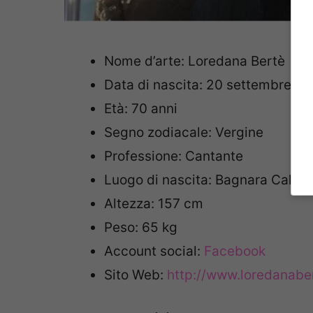
Nome d’arte: Loredana Bertè
Data di nascita: 20 settembre 1
Età: 70 anni
Segno zodiacale: Vergine
Professione: Cantante
Luogo di nascita: Bagnara Calabra
Altezza: 157 cm
Peso: 65 kg
Account social:
Facebook
Sito Web:
http://www.loredanaber