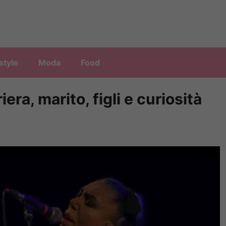
style
Moda
Food
era, marito, figli e curiosità