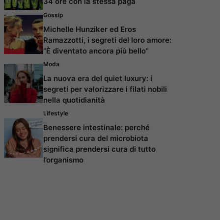
34 ore con la stessa paga
Gossip
Michelle Hunziker ed Eros
Ramazzotti, i segreti del loro amore:
“È diventato ancora più bello”
Moda
La nuova era del quiet luxury: i
segreti per valorizzare i filati nobili
nella quotidianità
Lifestyle
Benessere intestinale: perché
prendersi cura del microbiota
significa prendersi cura di tutto
l’organismo