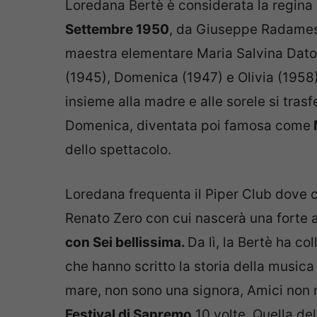
Loredana Bertè è considerata la regina 
Settembre 1950
, da Giuseppe Radames 
maestra elementare Maria Salvina Dato (
(1945), Domenica (1947) e Olivia (1958)
insieme alla madre e alle sorele si tras
Domenica, diventata poi famosa come
dello spettacolo.
Loredana frequenta il Piper Club dove co
Renato Zero con cui nascerà una forte a
con Sei bellissima.
Da lì, la Bertè ha co
che hanno scritto la storia della musica 
mare, non sono una signora, Amici non ne
Festival di Sanremo
10 volte. Quella de