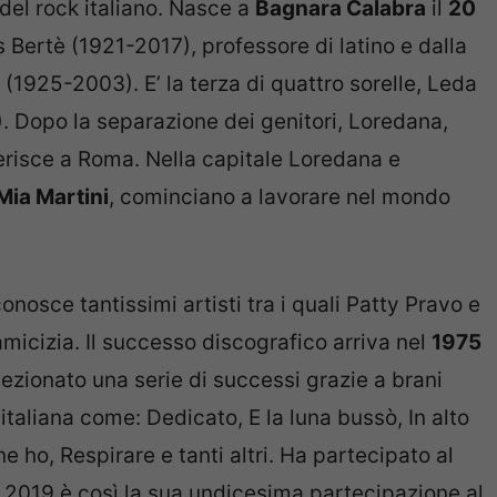
del rock italiano. Nasce a
Bagnara Calabra
il
20
Bertè (1921-2017), professore di latino e dalla
1925-2003). E’ la terza di quattro sorelle, Leda
. Dopo la separazione dei genitori, Loredana,
ferisce a Roma. Nella capitale Loredana e
Mia Martini
, cominciano a lavorare nel mondo
nosce tantissimi artisti tra i quali Patty Pravo e
micizia. Il successo discografico arriva nel
1975
llezionato una serie di successi grazie a brani
italiana come: Dedicato, E la luna bussò, In alto
 ho, Respirare e tanti altri. Ha partecipato al
l 2019 è così la sua undicesima partecipazione al