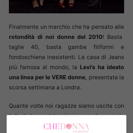
Finalmente un marchio che ha pensato alle
rotondità di noi donne del 2010
! Basta
taglie 40, basta gambe filiformi e
fondoschiena inesistenti. La casa di Jeans
più famosa al mondo, la
Levi’s ha ideato
una linea per le VERE donne,
presentata la
scorsa settimana a Londra.
Quante volte noi ragazze siamo uscite con
tutte le buone intenzioni per andare con le
nostre amiche a fare shopping, ma di