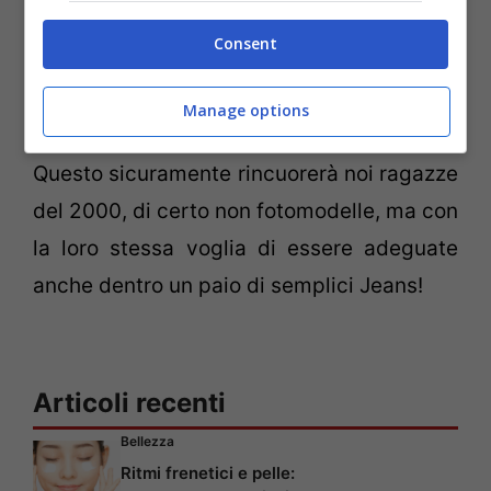
‘impostate’. Come dice lo spot della casa
Consent
madre,
“I jeans non vanno? Non è colpa
tua, è colpa del jeans!”.
Manage options
Questo sicuramente rincuorerà noi ragazze
del 2000, di certo non fotomodelle, ma con
la loro stessa voglia di essere adeguate
anche dentro un paio di semplici Jeans!
Articoli recenti
Bellezza
Ritmi frenetici e pelle: