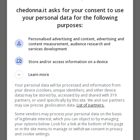
negozio in negozio il nostro entusiasmo
chedonna.it asks for your consent to use
lasciava posto alla depressione più totale
your personal data for the following
perchè i capi provati non erano
purposes:
assolutamente adatti alle nostre forme
Personalised advertising and content, advertising and
content measurement, audience research and
mediterranee? Ebbene, via la tristezza, da
services development
oggi nei negozi possiamo trovare la nuova
Store and/or access information on a device
lines
Curve ID di Levi’s.
Learn more
Your personal data will be processed and information from
La Levi’s per mesi ha indagato, a misurato
your device (cookies, unique identifiers, and other device
data) may be stored by, accessed by and shared with 319
nel vero senso della parola le donne di
partners, or used specifically by this site. We and our partners
may use precise geolocation data.
List of partners.
oggi, e dai risultati della ricerca sono usciti
Some vendors may process your personal data on the basis
of legitimate interest, which you can object to by managing
your options below. Look for a link at the bottom of this page
Jeans comodi, sempre al passo con la
or in the site menu to manage or withdraw consent in privacy
and cookie settings.
moda nel modello, ma dalle forme meno