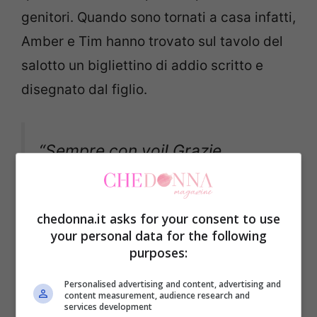
genitori. Quando sono tornati a casa infatti,
Amber e Tim hanno trovato sul tavolo del
salotto un bigliettino di addio scritto e
disegnato dal figlio.
“Sempre con voi! Grazie,
mamma e papà. Vi voglio bene”
chedonna.it asks for your consent to use
your personal data for the following
purposes:
Personalised advertising and content, advertising and
content measurement, audience research and
services development