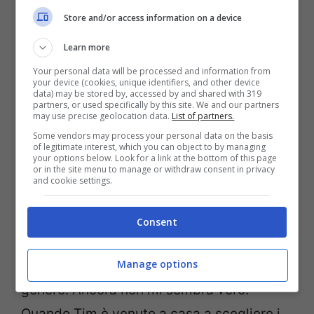
Store and/or access information on a device
Learn more
Your personal data will be processed and information from
your device (cookies, unique identifiers, and other device
data) may be stored by, accessed by and shared with 319
partners, or used specifically by this site. We and our partners
may use precise geolocation data.
List of partners.
Some vendors may process your personal data on the basis
“Avrebbe potuto fare grandi cose in questo
of legitimate interest, which you can object to by managing
your options below. Look for a link at the bottom of this page
mondo –
ha commentato mamma Amber
–
or in the site menu to manage or withdraw consent in privacy
and cookie settings.
Nessuno dovrebbe mai seppellire un
bambino. Ho sempre detto che speravo di
Consent
morire io per prima: non credo di essere
Manage options
abbastanza forte per gestire una cosa del
genere. Ancora non mi sembra vero.
Quando Tim è venuto a casa a scegliere i