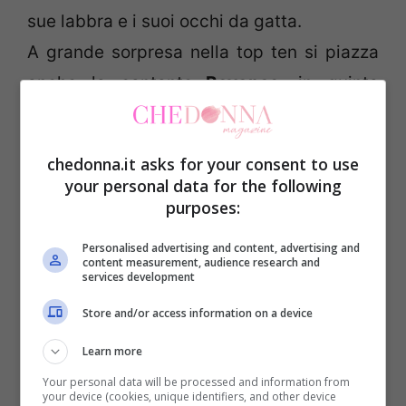
sue labbra e i suoi occhi da gatta.
A grande sorpresa nella top ten si piazza
anche la cantante
Beyonce
, in quinta
posizione davanti all’attrice francese
Brigitte Bardot
, amata per la suo chioma
chedonna.it asks for your consent to use
bionda e il suo fascino ammagliante. In
your personal data for the following
settima posizione troviamo,
Jean
purposes:
Shrimpton
, una delle più importanti top
Personalised advertising and content, advertising and
content measurement, audience research and
model al mondo negli Sessanta, seguita in
services development
ottava posizione da una altra fotomodella,
Store and/or access information on a device
Kate Moss.
Learn more
Penultima
Ava Gardner
e ultima posizione
Your personal data will be processed and information from
per l’attrice sensuale americana
Scarlett
your device (cookies, unique identifiers, and other device