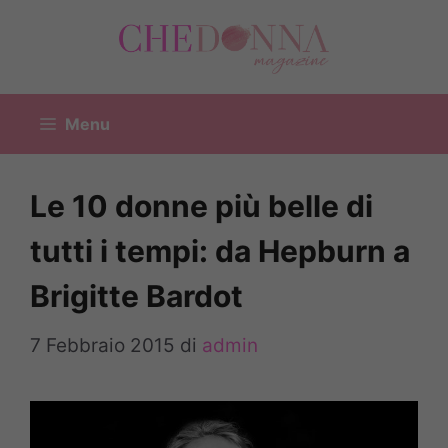
Vai
al
contenuto
Menu
Le 10 donne più belle di
tutti i tempi: da Hepburn a
Brigitte Bardot
7 Febbraio 2015
di
admin