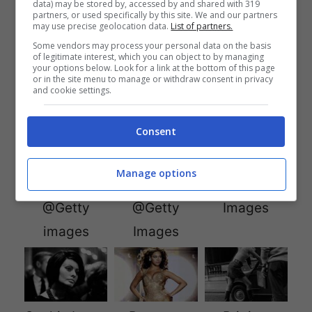
data) may be stored by, accessed by and shared with 319
Johansson
, da poco tempo neomamma.
partners, or used specifically by this site. We and our partners
may use precise geolocation data.
List of partners.
Some vendors may process your personal data on the basis
E voi? Concordate con la classifica?
of legitimate interest, which you can object to by managing
your options below. Look for a link at the bottom of this page
or in the site menu to manage or withdraw consent in privacy
and cookie settings.
Consent
Audrey
Marilyn
Grace Kelly
Manage options
Hepburn
Monroe
@Getty
@Getty
@Getty
Images
images
Images