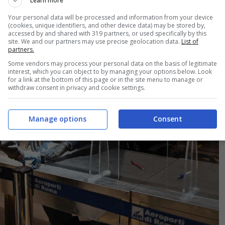
Learn more
Your personal data will be processed and information from your device
(cookies, unique identifiers, and other device data) may be stored by,
accessed by and shared with 319 partners, or used specifically by this
site. We and our partners may use precise geolocation data.
List of
partners.
Some vendors may process your personal data on the basis of legitimate
interest, which you can object to by managing your options below. Look
for a link at the bottom of this page or in the site menu to manage or
withdraw consent in privacy and cookie settings.
Manage options
Consent