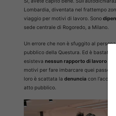
Sì, avete capito bene. Sull’autodichiar
Lombardia, diventata nel frattempo zona
viaggio per motivi di lavoro. Sono
dipend
sede centrale di Rogoredo, a Milano.
Un errore che non è sfuggito al persona
pubblico della Questura. Ed è bastato fa
esisteva
nessun rapporto di lavoro co
motivi per fare imbarcare quei passegge
loro è scattata la
denuncia
con l’accusa
atto pubblico.