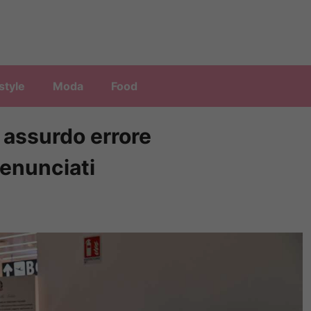
style
Moda
Food
: assurdo errore
denunciati