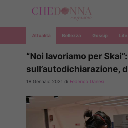
Vai
al
contenuto
Attualità
Bellezza
Gossip
Life
“Noi lavoriamo per Skai”
sull’autodichiarazione, 
18 Gennaio 2021
di
Federico Danesi