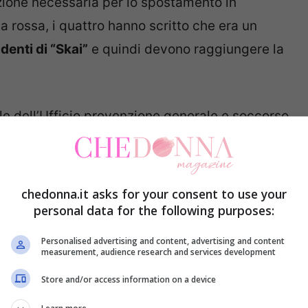
azione necessaria per lo spostamento in
 rossa, i quattro hanno scritto che era un
enti di “Skai”
e quindi devono raggiungere la
le dell’Ufficio prevenzione generale e soccorso
re un rapido controllo per stabilire che non
n Sky
, quella vera, e quindi non c’erano nemmeno
ri nonostante avessero regolare biglietto. Per
chedonna.it asks for your consent to use your
 di falsità ideologica commessa da privato in
personal data for the following purposes:
Personalised advertising and content, advertising and content
measurement, audience research and services development
Store and/or access information on a device