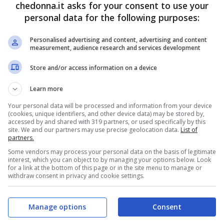
chedonna.it asks for your consent to use your
ata a
sfoggiare outfit
che le permettono di
personal data for the following purposes:
ei a parlare del metodo seguito, confessandosi in
Personalised advertising and content, advertising and content
l cibo, il che vuol dire aver faticato non poco
measurement, audience research and services development
o desiderato però è stato infine ottenuto,
Store and/or access information on a device
di un intero anno.
Learn more
Your personal data will be processed and information from your device
D.M.
(cookies, unique identifiers, and other device data) may be stored by,
accessed by and shared with 319 partners, or used specifically by this
site. We and our partners may use precise geolocation data.
List of
partners.
Some vendors may process your personal data on the basis of legitimate
interest, which you can object to by managing your options below. Look
for a link at the bottom of this page or in the site menu to manage or
withdraw consent in privacy and cookie settings.
Manage options
Consent