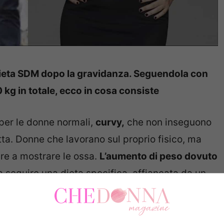
dieta SDM
dopo la gravidanza. Seguendola con
 kg in totale, ecco in cosa consiste
per le donne normali,
curvy,
che non inseguono
ta. Donne che lavorano sul proprio fisico, ma
are a mostrare le ossa.
L’aumento di peso dovuto
a seguire una dieta specifica, affiancata da un
pria forma nella maniera più sana possibile.
o funzionato, dal momento che la cantante è