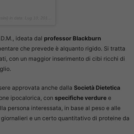
ini) in data:
Lug 10, 2018 at 3:25 PDT
.D.M., ideata dal
professor Blackburn
imentare che prevede è alquanto rigido. Si tratta
ati, con un maggior inserimento di cibi ricchi di
glio.
ssere approvata anche dalla
Società Dietetica
ione ipocalorica, con
specifiche verdure
e
lla persona interessata, in base al peso e alle
 giornalieri e un certo quantitativo di proteine da