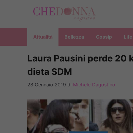
Vai
al
contenuto
Attualità
Bellezza
Gossip
Life
Laura Pausini perde 20 
dieta SDM
28 Gennaio 2019
di
Michele Dagostino