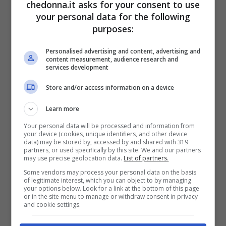
calcoli scientifici o su schemi alimentari
chedonna.it asks for your consent to use
your personal data for the following
impossibili. Motivi per cui molte diete
purposes:
vengono spesso abbandonate, ma
Personalised advertising and content, advertising and
semplicemente su un numero, il
5
. E
content measurement, audience research and
services development
vediamo perché.
Store and/or access information on a device
Harley Pasternak allena quotidianamente
Learn more
Lady Gaga e per tenere sotto controllo
Your personal data will be processed and information from
your device (cookies, unique identifiers, and other device
l’indice glicemico ed evitare i tipici
data) may be stored by, accessed by and shared with 319
partners, or used specifically by this site. We and our partners
attacchi di fame o buchi nello stomaco,
may use precise geolocation data.
List of partners.
svela che il
segreto è contare fino a 5.
Some vendors may process your personal data on the basis
of legitimate interest, which you can object to by managing
your options below. Look for a link at the bottom of this page
or in the site menu to manage or withdraw consent in privacy
Intanto
5 è il numero di pasti da fare
and cookie settings.
nell’arco della giornata:
colazione, due