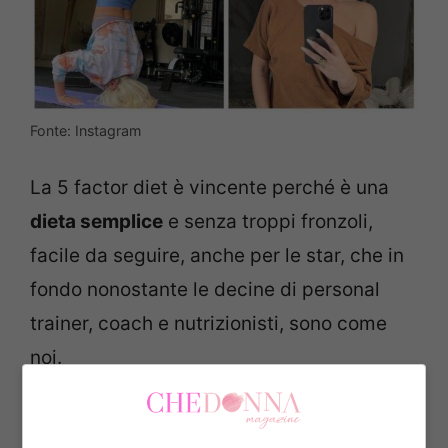
Fonte: Instagram
La 5 factor diet è vincente perché è una
dieta semplice
e senza troppi fronzoli,
facile da seguire, anche per le star, che in
fondo nonostante le decine di personal
trainer, coach e nutrizionisti, sono come
noi.
Un regime alimentare che non si basa sui