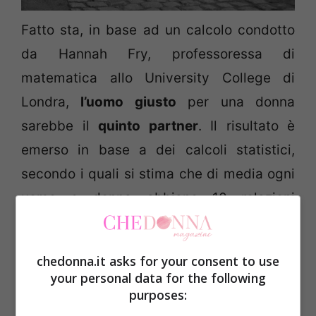
Fatto sta, in base ad un calcolo condotto
da Hannah Fry, professoressa di
matematica allo University College di
Londra,
l’uomo giusto
per una donna
sarebbe il
quinto partner
. Il risultato è
emerso in base a dei calcoli statistici,
secondo i quali si stima che di media ogni
uomo e donna abbiano 10 relazioni
significative nella vita e quella giusta
sarebbe la quinta, scartando all’incirca il
chedonna.it asks for your consent to use
38% delle esperienze precedenti.
your personal data for the following
purposes:
Nel suo libro intitolato
The Mathematics of