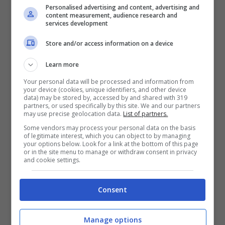
Personalised advertising and content, advertising and
Love
, la Fry fa anche altri esempi nei quali
content measurement, audience research and
services development
si potrebbe applicare la formula
Store and/or access information on a device
matematica come nel caso in cui si
Learn more
volesse pianificare quando si desidera
Your personal data will be processed and information from
avere una relazione stabile. Secondo la
your device (cookies, unique identifiers, and other device
data) may be stored by, accessed by and shared with 319
formula, se una persona inizia ad uscire a
partners, or used specifically by this site. We and our partners
may use precise geolocation data.
List of partners.
18 anni e vuole stabilirsi a 35 anni, dovrà
Some vendors may process your personal data on the basis
scartare ogni uomo che ha incontrato
of legitimate interest, which you can object to by managing
your options below. Look for a link at the bottom of this page
prima dei 24 anni.
or in the site menu to manage or withdraw consent in privacy
and cookie settings.
A ridosso di
San Valentino
, la fesa degli
Consent
innamorati, si moltiplicano questo tipo di
ricerche. Oltre
all’algoritmo dell’amore
,
Manage options