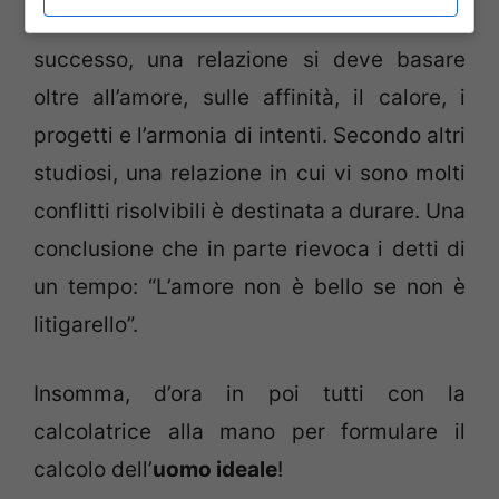
molti scienziati ricordano che per avere
successo, una relazione si deve basare
oltre all’amore, sulle affinità, il calore, i
progetti e l’armonia di intenti. Secondo altri
studiosi, una relazione in cui vi sono molti
conflitti risolvibili è destinata a durare. Una
conclusione che in parte rievoca i detti di
un tempo: “L’amore non è bello se non è
litigarello”.
Insomma, d’ora in poi tutti con la
calcolatrice alla mano per formulare il
calcolo dell’
uomo ideale
!