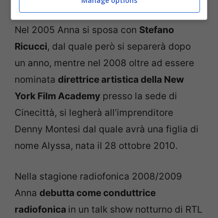
Manage options
Nel 2005 Anna si sposa con
Stefano
Ricucci
, dal quale però si separerà dopo
un anno, mentre nel 2008 oltre ad essere
nominata
direttrice artistica della New
York Film Academy
presso la sede di
Cinecittà, si legherà all’imprenditore
Denny Montesi dal quale avrà una figlia di
nome Alyssa, nata il 28 ottobre 2010.
Nella stagione radiofonica 2008/2009
Anna
debutta come conduttrice
radiofonica
in un talk show notturno di RTL