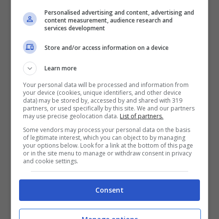
Magalli e Solenghi.
Personalised advertising and content, advertising and
content measurement, audience research and
services development
Intanto la sua situazione sentimentale ce la
Store and/or access information on a device
ricorda
accanto allo showman Fiorello
e
Learn more
poi al motociclista
Max Biaggi
e da non
Your personal data will be processed and information from
dimenticare i numerosi calendari in cui
your device (cookies, unique identifiers, and other device
data) may be stored by, accessed by and shared with 319
posa nuda, sponsorizzati dai mensili Max e
partners, or used specifically by this site. We and our partners
may use precise geolocation data.
List of partners.
Maxim.
Some vendors may process your personal data on the basis
of legitimate interest, which you can object to by managing
your options below. Look for a link at the bottom of this page
Nel 2000 Anna diviene la madrina della
or in the site menu to manage or withdraw consent in privacy
and cookie settings.
sua squadra del cuore, la S.S. Lazio e
debutta a teatro
con Se devi dire una
Consent
bugia, dilla grossa, La venexiana, A piedi
nudi nel parco e in seguito Notting Hill.