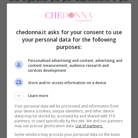
reazione allo stress.
Dipendenza dal fumo e ciclo
chedonna.it asks for your consent to use
your personal data for the following
mestruale
purposes:
Tanto è vero che un altro studio condotto
Personalised advertising and content, advertising and
content measurement, audience research and
da
Adrianna Mendrek
dell’Università di
services development
Montréal, insieme ai ricercatori dell’Institut
Store and/or access information on a device
universitaire en santé mentale ha
Learn more
evidenziato che, per uscire dalla
Your personal data will be processed and information from
dipendenza dal fumo
, le donne devono
your device (cookies, unique identifiers, and other device
data) may be stored by, accessed by and shared with 319
partners, or used specifically by this site. We and our partners
prestare attenzione al loro ciclo mestruale
may use precise geolocation data.
List of partners.
che, ormai universalmente riconosciuto,
Some vendors may process your personal data on the basis