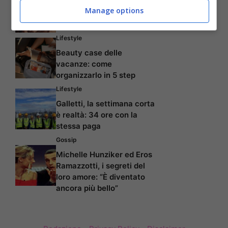
Manage options
Capelli che si spezzano:
cause e come trattarli
Lifestyle
Beauty case delle
vacanze: come
organizzarlo in 5 step
Lifestyle
Galletti, la settimana corta
è realtà: 34 ore con la
stessa paga
Gossip
Michelle Hunziker ed Eros
Ramazzotti, i segreti del
loro amore: “È diventato
ancora più bello”