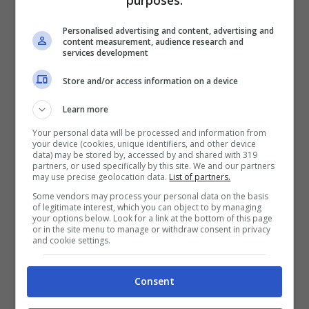
purposes:
“amante ufficiale” di Alex Belli e la moglie
Personalised advertising and content, advertising and
content measurement, audience research and
Katarina. Ahhhh, caro Alex, una ne pensi
services development
cento ne fai!
Store and/or access information on a device
Learn more
Your personal data will be processed and information from
Articoli recenti
your device (cookies, unique identifiers, and other device
data) may be stored by, accessed by and shared with 319
partners, or used specifically by this site. We and our partners
Bellezza
may use precise geolocation data.
List of partners.
Ritmi frenetici e pelle:
Some vendors may process your personal data on the basis
come proteggere il viso
of legitimate interest, which you can object to by managing
ogni giorno
your options below. Look for a link at the bottom of this page
or in the site menu to manage or withdraw consent in privacy
Bellezza
and cookie settings.
Creme viso idratanti per
prevenire la secchezza
Consent
della pelle
Capelli