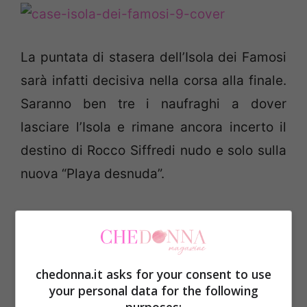
La puntata di stasera dell’Isola dei Famosi
sarà infatti decisiva nella corsa alla finale.
Saranno ben tre i naufraghi a dover
lasciare l’Isola e rimane ancora incerto il
destino di Rocco Siffredi nudo e solo sulla
nuova “Playa desnuda”.
Al televoto Valerio Scanu ed Alex Belli. Chi
dei due sarà il primo eliminato?
chedonna.it asks for your consent to use
Nel frattempo in Italia è sempre più accesa
your personal data for the following
la polemica tra colei che si dichiara