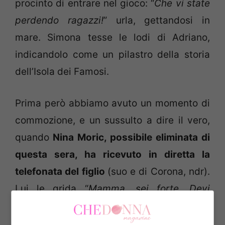
procinto di entrare nel gioco: “
Che vi state
perdendo ragazzi!
” urla, gettandosi in
mare. Simona tesse le lodi di Adriano,
indicandolo come un pilastro della storia
dell’Isola dei Famosi.
Prima però abbiamo avuto un momento di
commozione, e un sussulto a dire il vero,
quando
Nina Moric, possibile eliminata di
questa sera, ha ricevuto in diretta la
telefonata del figlio
(suo e di Corona, ndr).
Lui le grida “
Mamma, sei forte. Devi
vincere sempre. Ti amo mamma”
. La prima
telefonata di un bambino nella storia dei