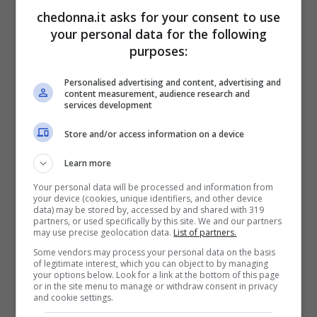
chedonna.it asks for your consent to use
reality tv.
your personal data for the following
purposes:
La famiglia Pappalardo deve superare una
Personalised advertising and content, advertising and
prova: trenta secondi per aprire un cocco e
content measurement, audience research and
services development
aprirne il latte. A prova superata Laerte
Store and/or access information on a device
può portare due noci di cocco “nel cestino
della merenda”. Anche Adriano deve
Learn more
superare una prova: un barile con dei pesci
Your personal data will be processed and information from
your device (cookies, unique identifiers, and other device
vivi, deve riuscirne ad agguantarne uno in
data) may be stored by, accessed by and shared with 319
partners, or used specifically by this site. We and our partners
30 secondi; in altrettanti 30 secondi deve
may use precise geolocation data.
List of partners.
Some vendors may process your personal data on the basis
spezzare col machete un palo. Tutto
of legitimate interest, which you can object to by managing
your options below. Look for a link at the bottom of this page
questo per dare da mangiare al piccolo
or in the site menu to manage or withdraw consent in privacy
and cookie settings.
Laerte!