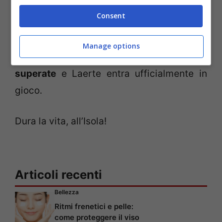
Consent
Adriano inizia a spaccare il cocco
cantando “
E lasciami spaccaaaaareeee!
“.
Manage options
Risate generali. E ce la fa:
tutte le prove
superate
e Laerte entra ufficialmente in
gioco.
Dura la vita, all’Isola!
Articoli recenti
Bellezza
Ritmi frenetici e pelle:
come proteggere il viso