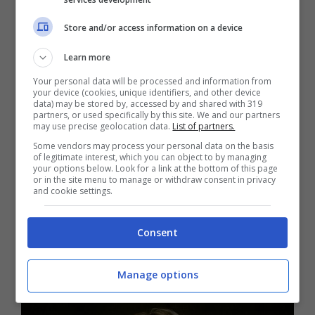
Il compenso di Ilary
Store and/or access information on a device
Learn more
Oltre agli abbandoni che hanno segnato la
Your personal data will be processed and information from
diciassettesima edizione del reality,
your device (cookies, unique identifiers, and other device
data) may be stored by, accessed by and shared with 319
Mediaset ha esternato la propria
partners, or used specifically by this site. We and our partners
may use precise geolocation data.
List of partners.
insoddisfazione per gli ascolti ottenuti, che
Some vendors may process your personal data on the basis
of legitimate interest, which you can object to by managing
non hanno mai raggiunto la quota sperata,
your options below. Look for a link at the bottom of this page
or in the site menu to manage or withdraw consent in privacy
al contrario dello scorso anno, quando
and cookie settings.
addirittura Mediaset ha deciso di
prolungare il programma a seguito del
Consent
boom del picco di share.
Manage options