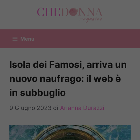
Vai
al
contenuto
Menu
Isola dei Famosi, arriva un
nuovo naufrago: il web è
in subbuglio
9 Giugno 2023
di
Arianna Durazzi