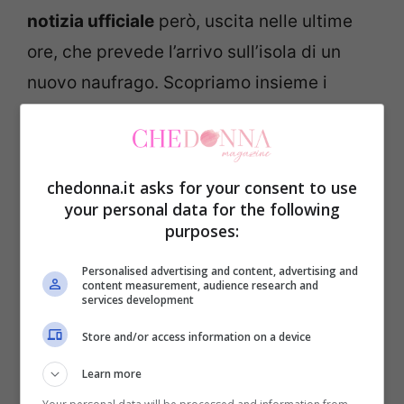
notizia ufficiale
però, uscita nelle ultime
ore, che prevede l’arrivo sull’isola di un
nuovo naufrago. Scopriamo insieme i
dettagli.
Un nuovo arrivo
chedonna.it asks for your consent to use
your personal data for the following
Mancano solamente due puntate alla finale
purposes:
e il cerchio si sta restringendo. Tra i
Personalised advertising and content, advertising and
favoriti troviamo il noto conduttore
content measurement, audience research and
services development
radiofonico de Lo Zoo di 105 Marco
Store and/or access information on a device
Mazzoli, seguito dall’ex rugbista Andrea Lo
Cicero. Al momento l’unica naufraga che si
Learn more