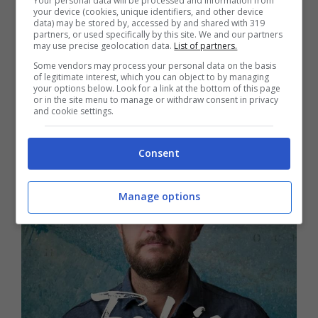
è assicurata la finale è Pamela Camassa,
Your personal data will be processed and information from
your device (cookies, unique identifiers, and other device
data) may be stored by, accessed by and shared with 319
vincitrice dell’ultima prova leader, mentre
partners, or used specifically by this site. We and our partners
may use precise geolocation data.
List of partners.
ad un passo dalla finale è stato eliminato
Some vendors may process your personal data on the basis
Fabio dei Jalisse, anche se la moglie
of legitimate interest, which you can object to by managing
your options below. Look for a link at the bottom of this page
Alessandra ancora in gioco e lotterà
or in the site menu to manage or withdraw consent in privacy
and cookie settings.
insieme agli altri per aggiudicarsi il
montepremi di 100 mila euro
.
Consent
Manage options