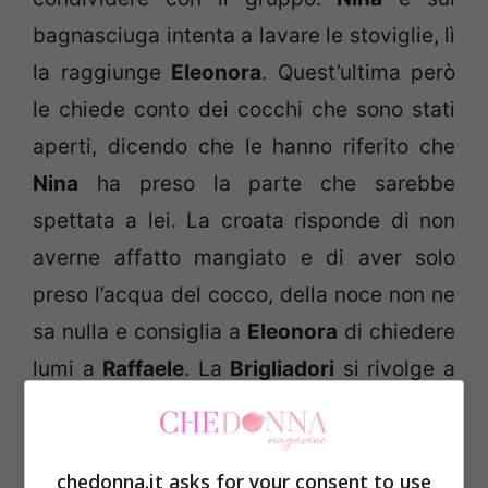
bagnasciuga intenta a lavare le stoviglie, lì
la raggiunge
Eleonora
. Quest’ultima però
le chiede conto dei cocchi che sono stati
aperti, dicendo che le hanno riferito che
Nina
ha preso la parte che sarebbe
spettata a lei. La croata risponde di non
averne affatto mangiato e di aver solo
preso l’acqua del cocco, della noce non ne
sa nulla e consiglia a
Eleonora
di chiedere
lumi a
Raffaele
. La
Brigliadori
si rivolge a
Giorgia
e
Raffaella
facendo loro la
medesima domanda fatta in precedenza a
Nina
. Le due rispondono che il cocco non
chedonna.it asks for your consent to use