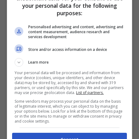
your personal data for the following
lo hanno nemmeno visto e confermano che
purposes:
ad aprirlo sia stato
Raffaele
.
Giorgia
Personalised advertising and content, advertising and
conosce qualche dettaglio in più e spiega
content measurement, audience research and
services development
a
Eleonora
che
Raffaele Paganini
ha
Store and/or access information on a device
aperto un primo cocco, il quale però non
conteneva nulla, poi un secondo che ha
Learn more
dato a
Nina
per fare il caffè. Aggiunge poi
Your personal data will be processed and information from
your device (cookies, unique identifiers, and other device
che, nel caso esista un terzo cocco, né lei
data) may be stored by, accessed by and shared with 319
partners, or used specifically by this site. We and our partners
né
Raffaella
lo hanno visto. Mentre
Daniel
may use precise geolocation data.
List of partners.
Some vendors may process your personal data on the basis
prepara l’attrezzatura per la pesca,
of legitimate interest, which you can object to by managing
your options below. Look for a link at the bottom of this page
Thyago
racconta a
Magda
che
McVicar
ha
or in the site menu to manage or withdraw consent in privacy
and cookie settings.
perso ben due lenze le sera precedente.
Secondo il brasiliano è difficile pescare