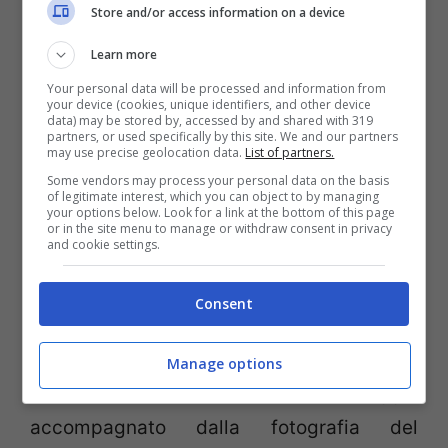
Store and/or access information on a device
Proprio ieri, l’Isis ha dichiarato
guerra a
Learn more
Twitter
, per cui è stato diffuso un
Your personal data will be processed and information from
your device (cookies, unique identifiers, and other device
messaggio tramite i social network in cui i
data) may be stored by, accessed by and shared with 319
partners, or used specifically by this site. We and our partners
may use precise geolocation data.
List of partners.
jihadisti sono stati chiamati ad
uccidere
i
Some vendors may process your personal data on the basis
dipendenti
e il
fondatore
del social
of legitimate interest, which you can object to by managing
your options below. Look for a link at the bottom of this page
network di microblogging. Un’azione
or in the site menu to manage or withdraw consent in privacy
and cookie settings.
scaturita dopo che Twitter ha deciso di
cancellare molti profili usati dai militanti
Consent
Isis: “La vostra guerra virtuale contro di noi
ora provocherà una guerra reale contro di
Manage options
voi”, viene scritto in un messaggio
accompagnato dalla fotografia del