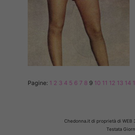
Pagine:
1
2
3
4
5
6
7
8
9
10
11
12
13
14
Chedonna.it di proprietà di WEB 
Testata Giorn