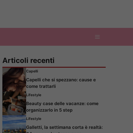
Articoli recenti
Capelli
Capelli che si spezzano: cause e
come trattarli
Lifestyle
Beauty case delle vacanze: come
organizzarlo in 5 step
Lifestyle
Galletti, la settimana corta è realtà: