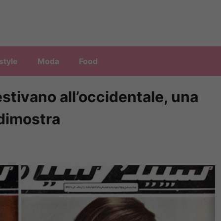
style
Moda
Food
estivano all’occidentale, una
 dimostra