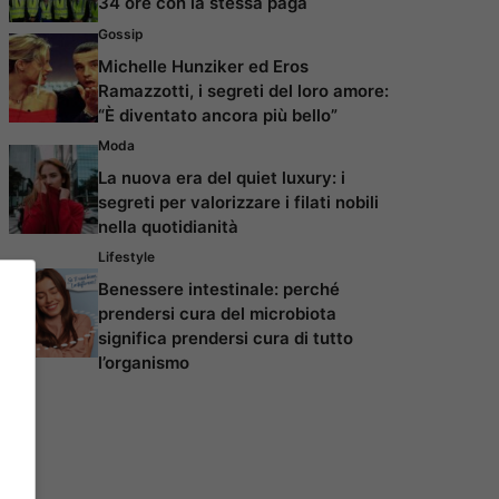
34 ore con la stessa paga
Gossip
Michelle Hunziker ed Eros
Ramazzotti, i segreti del loro amore:
“È diventato ancora più bello”
Moda
La nuova era del quiet luxury: i
segreti per valorizzare i filati nobili
nella quotidianità
Lifestyle
Benessere intestinale: perché
prendersi cura del microbiota
significa prendersi cura di tutto
l’organismo