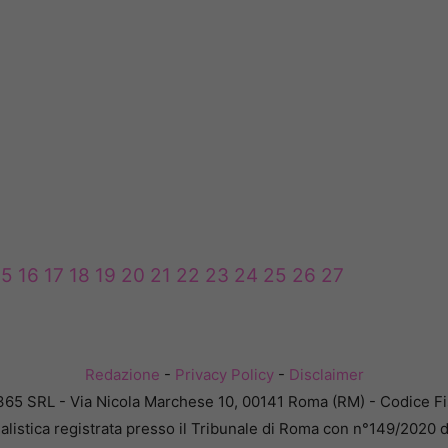
15
16
17
18
19
20
21
22
23
24
25
26
27
Redazione
-
Privacy Policy
-
Disclaimer
365 SRL - Via Nicola Marchese 10, 00141 Roma (RM) - Codice Fis
alistica registrata presso il Tribunale di Roma con n°149/2020 