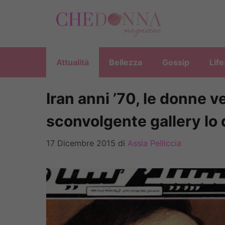
Vai
al
contenuto
Attualità
Bellezza
Gossip
Life
Iran anni ’70, le donne v
sconvolgente gallery lo
17 Dicembre 2015
di
Assia Pelliccia