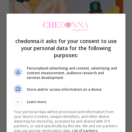
chedonna.it asks for your consent to use
your personal data for the following
purposes:
Personalised advertising and content, advertising and
content measurement, audience research and
services development
Store and/or access information on a device
Learn more
Your personal data will be processed and information from
your device (cookies, unique identifiers, and other device
data) may be stored by, accessed by and shared with 319
partners, or used specifically by this site. We and our partners
Pagine:
1
2
3
4
5
6
7
8
9
10
11
12
13
14
15
may use precise geolocation data.
List of partners.