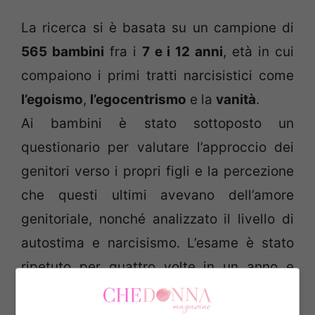
La ricerca si è basata su un campione di
565 bambini
fra i
7 e i 12 anni
, età in cui
compaiono i primi tratti narcisistici come
l’egoismo
,
l’egocentrismo
e la
vanità
.
Ai bambini è stato sottoposto un
questionario per valutare l’approccio dei
genitori verso i propri figli e la percezione
che questi ultimi avevano dell’amore
genitoriale, nonché analizzato il livello di
autostima e narcisismo. L’esame è stato
ripetuto per quattro volte in un anno e
mezzo, per identificare quali fattori
avessero portato i bambini ad assumere