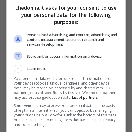
chedonna.it asks for your consent to use
atteggiamenti narcisistici.
your personal data for the following
E’ emerso che i genitori che
purposes:
sopravvalutavano i loro figli, che
Personalised advertising and content, advertising and
considerano “
più speciali degli altri
” e per
content measurement, audience research and
services development
questo 12meritavano qualcosa in più nella
Store and/or access information on a device
vita”, alla fine dello studio avevano i
Learn more
bambini col più alto grado di narcisismo.
Your personal data will be processed and information from
your device (cookies, unique identifiers, and other device
“I risultati supportano la teoria
data) may be stored by, accessed by and shared with 319
partners, or used specifically by this site. We and our partners
may use precise geolocation data.
List of partners.
dell’apprendimento sociale
e
Some vendors may process your personal data on the basis
contraddicono
la
teoria psicoanalitica
: il
of legitimate interest, which you can object to by managing
your options below. Look for a link at the bottom of this page
narcisismo
è
legato
alla
or in the site menu to manage or withdraw consent in privacy
and cookie settings.
sopravvalutazione dei genitori
, non alla