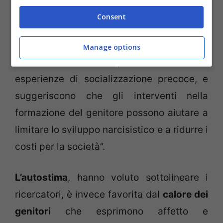
mancanza di affetto da parte loro”, hanno
Consent
pertanto evidenziato gli scienziati,
spiegando che “questi risultati dimostrano
Manage options
che il narcisismo è in parte radicato nelle
esperienze di socializzazione precoce, e
suggeriscono che gli interventi nella
formazione del genitore possono aiutare a
limitare lo sviluppo narcisistico e a ridurre i
costi per la società”.
L’autostima
, hanno voluto sottolineare i
ricercatori, è invece favorita dal
calore dei
genitori
che esprimono affetto e