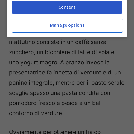
predilige l’assuzione di carboidrati
Consent
piuttosto che di proteine.
Manage options
Per quanto riguarda la Blasi,
il suo menu
mattutino consiste in un caffè senza
zucchero, un bicchiere di latte di soia e
uno yogurt magro. A pranzo invece la
presentatrice fa incetta di verdure e di un
panino integrale, mentre per il pasto serale
sceglie spesso una pasta condita con
pomodoro fresco e pesce e un bel
contorno di verdure.
Ovviamente per ottenere un fisico