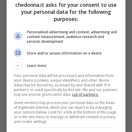
chedonna.it asks for your consent to use
chiamata così dal nome del medico che
your personal data for the following
l’ha creata. In cosa consiste? Bè,
purposes:
sicuramente si tratta di una dieta che
Personalised advertising and content, advertising and
anche tu potrai tranquillamente seguire
content measurement, audience research and
services development
perché si basa sul concetto che la pasta
Store and/or access information on a device
non fa ingrassare.
Learn more
Eh già, secondo Sorrentino, la cosa
Your personal data will be processed and information from
your device (cookies, unique identifiers, and other device
fondamentale riguarda il corretto
data) may be stored by, accessed by and shared with 319
partners, or used specifically by this site. We and our partners
bilanciamento. Perciò è necessario trovare
may use precise geolocation data.
List of partners.
Some vendors may process your personal data on the basis
il giusto equilibrio con il resto degli
of legitimate interest, which you can object to by managing
your options below. Look for a link at the bottom of this page
alimenti. Quindi, si tratta di una dieta
or in the site menu to manage or withdraw consent in privacy
and cookie settings.
simile a quella Mediterranea, la quale