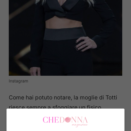
Instagram
Come hai potuto notare, la moglie di Totti
riesce sempre a sfoggiare un fisico
superlativo. Questo grazie ad una dieta
che sta seguendo, la
dieta Sorrentino
,