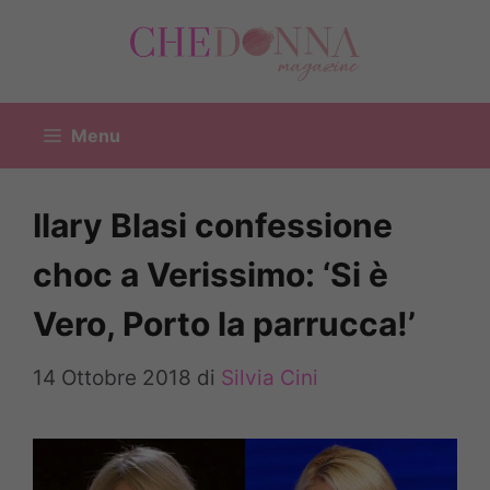
Vai
al
contenuto
Menu
Ilary Blasi confessione
choc a Verissimo: ‘Si è
Vero, Porto la parrucca!’
14 Ottobre 2018
di
Silvia Cini