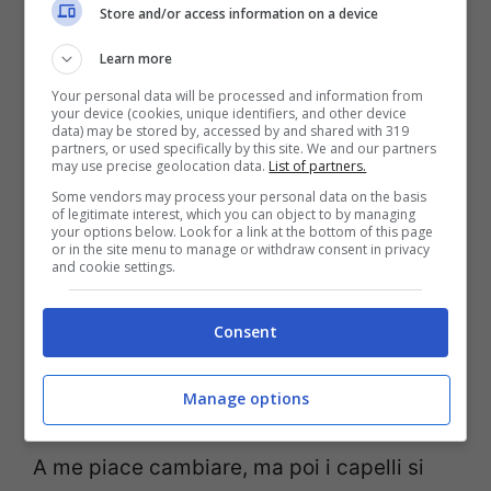
Store and/or access information on a device
Ilary Blasi indossa una
Learn more
Your personal data will be processed and information from
parrucca, il caschetto
your device (cookies, unique identifiers, and other device
data) may be stored by, accessed by and shared with 319
biondo non è suo
partners, or used specifically by this site. We and our partners
may use precise geolocation data.
List of partners.
Some vendors may process your personal data on the basis
Ilary scherza con la sua vecchia amica in
of legitimate interest, which you can object to by managing
your options below. Look for a link at the bottom of this page
studio, e alla fine, per rinforzare la sua tesi
or in the site menu to manage or withdraw consent in privacy
and cookie settings.
secondo cui quel caschetto biondo sia in
realtà una parrucca, si alza e si dirige
Consent
verso il pubblico per farsi ‘tirare’ i capelli.
Manage options
‘In America va tanto di moda questa cosa!
A me piace cambiare, ma poi i capelli si