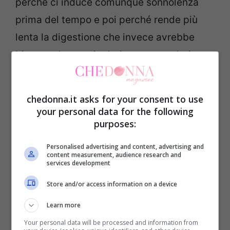
perché ci induce comunque sonnolenza
prima del tempo e poi perché rende più
lenta la digestione che invece avrebbe
bisogno do tempi relativamente celeri per
funzionare bene.
chedonna.it asks for your consent to use
Il sonno rovinato dalla cena,
your personal data for the following
ci sono tante sorprese
purposes:
Personalised advertising and content, advertising and
Ma è soprattutto quello che mangiamo a
content measurement, audience research and
services development
cena il nemico del nostro sonno. E
Store and/or access information on a device
scoprirai che ci sono anche delle sgradite
Learn more
sorprese tra i cibi meno indicati o ancora
Your personal data will be processed and information from
di più vietati. Anche chi non ha problemi di