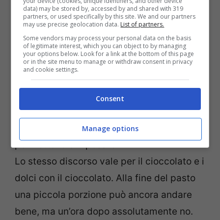
your device (cookies, unique identifiers, and other device
data) may be stored by, accessed by and shared with 319
insonnia e difficoltà a dormire a cena deve
partners, or used specifically by this site. We and our partners
may use precise geolocation data.
List of partners.
evitare il
formaggio
e i lattini? Come, dirai
Some vendors may process your personal data on the basis
tu, anche quelli light? Assolutamente sì,
of legitimate interest, which you can object to by managing
your options below. Look for a link at the bottom of this page
perché contengono un aminoacido che
or in the site menu to manage or withdraw consent in privacy
and cookie settings.
agevola la sintesi di dopamina, adrenalina
e noradrenalina. In pratica tutti i
Consent
neurotrasmettitori che stimolano in
eccesso il sistema nervoso e quindi non
Manage options
permettono di riposare.
Lo stesso discorso vale per il cioccolato e i
dolci con il cioccolato. Alla fine del pasto
una piccola porzione può ancora andare
bene, ma un’ora dopo assolutamente no.